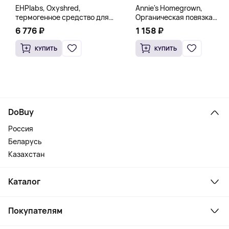
EHPlabs, Oxyshred,
Annie's Homegrown,
термогенное средство для
Органическая повязка
сжигания жира, малиновое
«Богиня», 236 мл (8 жидк.
6 776 ₽
1 158 ₽
освежение, 318 г (11,2 унции)
унц.)
КУПИТЬ
КУПИТЬ
DoBuy
Россия
Беларусь
Казахстан
Каталог
Смартфоны и гаджеты
Покупателям
Ноутбуки, мониторы, VR
Товары для дома
Служба поддержки