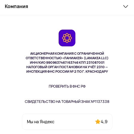
Косметика и уход
Компания
Как заказать
Активный отдых
Оплата
О сервисе
Планшеты
Доставка
Контакты
Игровые консоли
Гарантия
Камеры
Возврат
TV и мультимедиа
Выкуп товара
Музыка и звук
АКЦИОНЕРНАЯ КОМПАНИЯ С ОГРАНИЧЕННОЙ
Спорт
ОТВЕТСТВЕННОСТЬЮ «ЛАНИАКЕЯ» (LANIAKEA LLC)
ИНН/КИО 9909637467/63746 КПП 231087001
Здоровье
НАЛОГОВЫЙ ОРГАН ПОСТАНОВКИ НА УЧЁТ 2310 —
Здоровье питомцев
ИНСПЕКЦИЯ ФНС РОССИИ № 2 ПО Г. КРАСНОДАРУ
Книги
Одежда и аксессуары
ПРОВЕРИТЬ В ФНС РФ
СВИДЕТЕЛЬСТВО НА ТОВАРНЫЙ ЗНАК №1137338
4,9
Мы на Яндекс