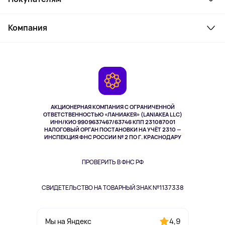
Товары для дома
Служба поддержки
Косметика и уход
Компания
Как заказать
Активный отдых
Оплата
О сервисе
Планшеты
Доставка
Контакты
Игровые консоли
Гарантия
Камеры
Возврат
TV и мультимедиа
Выкуп товара
Музыка и звук
АКЦИОНЕРНАЯ КОМПАНИЯ С ОГРАНИЧЕННОЙ
Спорт
ОТВЕТСТВЕННОСТЬЮ «ЛАНИАКЕЯ» (LANIAKEA LLC)
ИНН/КИО 9909637467/63746 КПП 231087001
Здоровье
НАЛОГОВЫЙ ОРГАН ПОСТАНОВКИ НА УЧЁТ 2310 —
Здоровье питомцев
ИНСПЕКЦИЯ ФНС РОССИИ № 2 ПО Г. КРАСНОДАРУ
Книги
Одежда и аксессуары
ПРОВЕРИТЬ В ФНС РФ
СВИДЕТЕЛЬСТВО НА ТОВАРНЫЙ ЗНАК №1137338
4,9
Мы на Яндекс