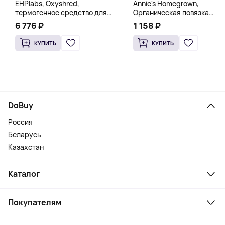
EHPlabs, Oxyshred,
Annie's Homegrown,
термогенное средство для
Органическая повязка
сжигания жира, малиновое
«Богиня», 236 мл (8 жидк.
6 776 ₽
1 158 ₽
освежение, 318 г (11,2 унции)
унц.)
КУПИТЬ
КУПИТЬ
DoBuy
Россия
Беларусь
Казахстан
Каталог
Смартфоны и гаджеты
Покупателям
Ноутбуки, мониторы, VR
Товары для дома
Служба поддержки