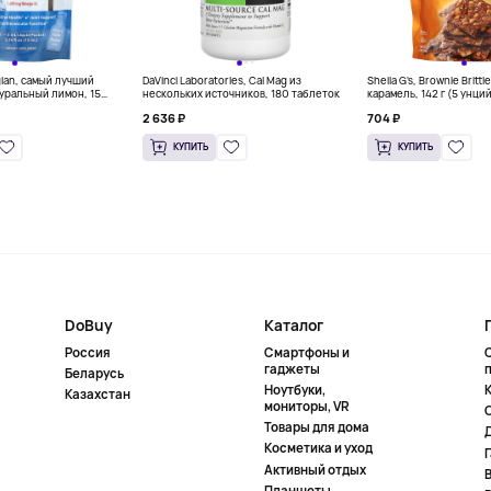
gian, самый лучший
DaVinci Laboratories, Cal Mag из
Sheila G's, Brownie Britt
уральный лимон, 15
нескольких источников, 180 таблеток
карамель, 142 г (5 унци
л) каждый
2 636 ₽
704 ₽
КУПИТЬ
КУПИТЬ
DoBuy
Каталог
Россия
Смартфоны и
гаджеты
Беларусь
Ноутбуки,
К
Казахстан
мониторы, VR
Товары для дома
Косметика и уход
Активный отдых
Планшеты