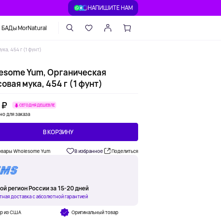
НАПИШИТЕ НАМ
БАДы MorNatural
ка, 454 г (1 фунт)
esome Yum, Органическая
овая мука, 454 г (1 фунт)
 ₽
СЕГОДНЯ ДЕШЕВЛЕ
но для заказа
В КОРЗИНУ
овары Wholesome Yum
В избранное
Поделиться
ой регион России за 15-20 дней
тная доставка с абсолютной гарантией
ар из США
Оригинальный товар