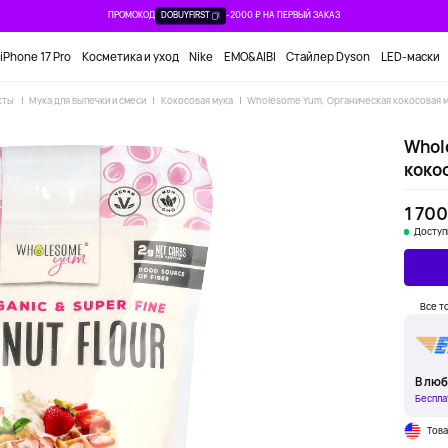
ПРОМОКОД
DOBUYFIRST
-2000 ₽ НА ПЕРВЫЙ ЗАКАЗ
iPhone 17 Pro
Косметика и уход
Nike
EMO&AIBI
Стайлер Dyson
LED-маски
кты
Мука для выпечки и смеси
Кокосовая мука
Wholesome Yum, Органическая кокосовая му
Whol
кокос
1 700
Доступ
Все т
В люб
Беспла
Тов