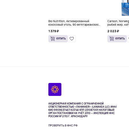
Bio Nutrition, Активированный
Carlson, Norwe
кокосовый уголь, 90 вегетарианских
рыбий жир, нат
капсул (260 мг в каждой капсуле)
пакетиков (5 м
1 379 ₽
2 023 ₽
КУПИТЬ
КУПИТЬ
АКЦИОНЕРНАЯ КОМПАНИЯ С ОГРАНИЧЕННОЙ
ОТВЕТСТВЕННОСТЬЮ «ЛАНИАКЕЯ» (LANIAKEA LLC)
ИНН/
КИО 9909637467/63746 КПП 231087001
НАЛОГОВЫЙ
ОРГАН ПОСТАНОВКИ НА УЧЁТ 2310 — ИНСПЕКЦИЯ ФНС
РОССИИ № 2 ПО Г. КРАСНОДАРУ
ПРОВЕРИТЬ В ФНС РФ