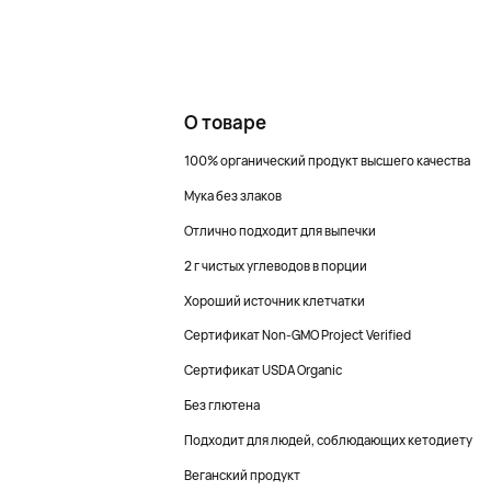
О товаре
100% органический продукт высшего качества
Мука без злаков
Отлично подходит для выпечки
2 г чистых углеводов в порции
Хороший источник клетчатки
Сертификат Non-GMO Project Verified
Сертификат USDA Organic
Без глютена
Подходит для людей, соблюдающих кетодиету
Веганский продукт