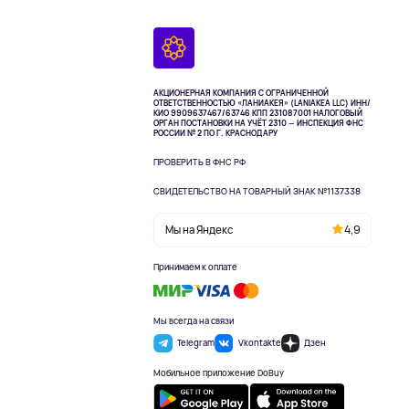
АКЦИОНЕРНАЯ КОМПАНИЯ С ОГРАНИЧЕННОЙ
ОТВЕТСТВЕННОСТЬЮ «ЛАНИАКЕЯ» (LANIAKEA LLC)
ИНН/
КИО 9909637467/63746 КПП 231087001
НАЛОГОВЫЙ
ОРГАН ПОСТАНОВКИ НА УЧЁТ 2310 — ИНСПЕКЦИЯ ФНС
РОССИИ № 2 ПО Г. КРАСНОДАРУ
ПРОВЕРИТЬ В ФНС РФ
СВИДЕТЕЛЬСТВО НА ТОВАРНЫЙ ЗНАК №1137338
Мы на Яндекс
4,9
Принимаем к оплате
Мы всегда на связи
Telegram
Vkontakte
Дзен
Мобильное приложение DoBuy