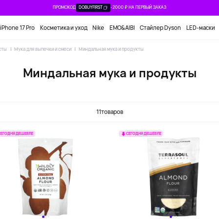
ПРОМОКОД
DOBUYFIRST
-2000 ₽ НА ПЕРВЫЙ ЗАКАЗ
iPhone 17 Pro
Косметика и уход
Nike
EMO&AIBI
Стайлер Dyson
LED-маски
кты
Мука для выпечки и смеси
Миндальная мука и продукты
Миндальная мука и продукты
11
товаров
СЕГОДНЯ ДЕШЕВЛЕ
СЕГОДНЯ ДЕШЕВЛЕ