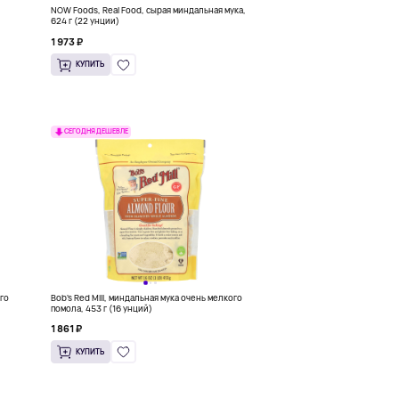
NOW Foods, Real Food, сырая миндальная мука,
624 г (22 унции)
1 973 ₽
КУПИТЬ
СЕГОДНЯ ДЕШЕВЛЕ
ого
Bob's Red Mill, миндальная мука очень мелкого
помола, 453 г (16 унций)
1 861 ₽
КУПИТЬ