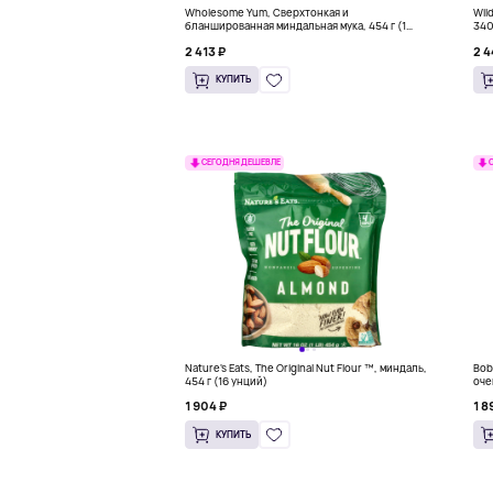
Wholesome Yum, Сверхтонкая и
Wil
бланшированная миндальная мука, 454 г (1
340
фунт)
2 413 ₽
2 4
КУПИТЬ
СЕГОДНЯ ДЕШЕВЛЕ
Nature's Eats, The Original Nut Flour ™, миндаль,
Bob
454 г (16 унций)
оче
1 904 ₽
1 8
КУПИТЬ