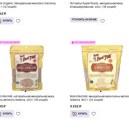
dly Organic, Миндальная мука без глютена,
Terrasoul Superfoods, миндальная мука,
 г (12 унций)
бланшированная, 454 г (16 унций)
42 ₽
УТОЧНИТЬ НАЛИЧИЕ
КУПИТЬ
СЕГОДНЯ ДЕШЕВЛЕ
СЕГОДНЯ ДЕШЕВЛЕ
's Red Mill, натуральная миндальная мука,
Bob's Red Mill, миндальная мука очень мелк
нь мелкого помола, 453 г (16 унций)
помола, 907 г (32 унций)
93 ₽
3 232 ₽
КУПИТЬ
КУПИТЬ