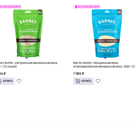
СЕГОДНЯ ДЕШЕВЛЕ
СЕГОДНЯ ДЕШЕВЛЕ
ney Butter, натуральная миндальная мука,
Barney Butter, Миндальная мука,
 г (13 унций)
бланшированная миндальная мука, 368 г (1
унций)
54 ₽
1 180 ₽
КУПИТЬ
КУПИТЬ