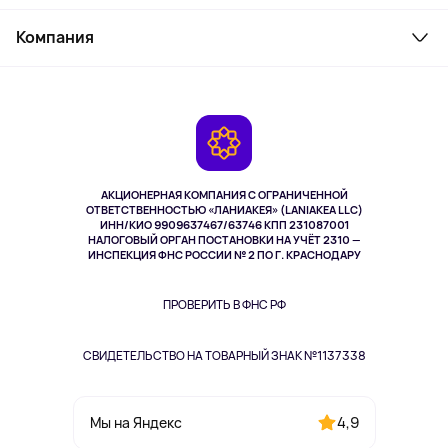
Товары для дома
Служба поддержки
Косметика и уход
Компания
Как заказать
Активный отдых
Оплата
О сервисе
Планшеты
Доставка
Контакты
Игровые консоли
Гарантия
Камеры
Возврат
TV и мультимедиа
Выкуп товара
Музыка и звук
АКЦИОНЕРНАЯ КОМПАНИЯ С ОГРАНИЧЕННОЙ
Спорт
ОТВЕТСТВЕННОСТЬЮ «ЛАНИАКЕЯ» (LANIAKEA LLC)
ИНН/КИО 9909637467/63746 КПП 231087001
Здоровье
НАЛОГОВЫЙ ОРГАН ПОСТАНОВКИ НА УЧЁТ 2310 —
Здоровье питомцев
ИНСПЕКЦИЯ ФНС РОССИИ № 2 ПО Г. КРАСНОДАРУ
Книги
Одежда и аксессуары
ПРОВЕРИТЬ В ФНС РФ
СВИДЕТЕЛЬСТВО НА ТОВАРНЫЙ ЗНАК №1137338
4,9
Мы на Яндекс