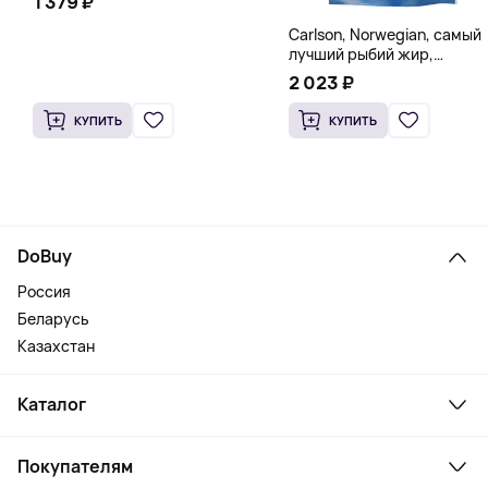
1 379 ₽
Carlson, Norwegian, самый
лучший рыбий жир,
натуральный лимон, 15
2 023 ₽
пакетиков (5 мл) каждый
КУПИТЬ
КУПИТЬ
DoBuy
Россия
Беларусь
Казахстан
Каталог
Смартфоны и гаджеты
Покупателям
Ноутбуки, мониторы, VR