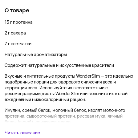
О товаре
15 г протеина
2 г сахара
7 г клетчатки
Натуральные ароматизаторы
Содержит натуральные и искусственные красители
Вкусные и питательные продукты WonderSlim — это идеально
подобранные порции для здорового снижения веса и
коррекции веса. Используйте их в соответствии с
рекомендациями диеты WonderSlim или включите их в свой
ежедневный низкокалорийный рацион.
Инулин, соевый белок, молочный белок, изолят молочного
протеина, сывороточный протеин, рисовая мука, яичный
белок (сухой), оливковое масло,...
Читать описание