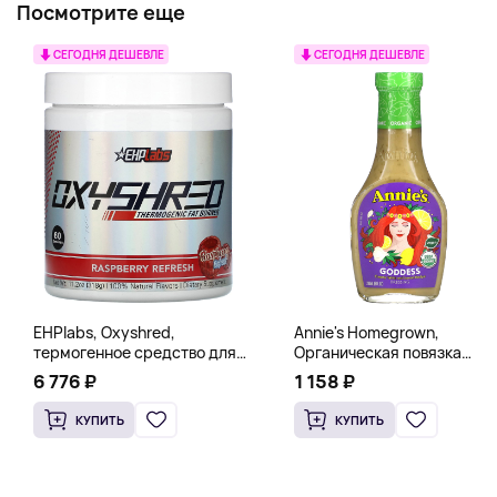
Посмотрите еще
СЕГОДНЯ ДЕШЕВЛЕ
СЕГОДНЯ ДЕШЕВЛЕ
EHPlabs, Oxyshred,
Annie's Homegrown,
термогенное средство для
Органическая повязка
сжигания жира, малиновое
«Богиня», 236 мл (8 жидк.
6 776 ₽
1 158 ₽
освежение, 318 г (11,2 унции)
унц.)
КУПИТЬ
КУПИТЬ