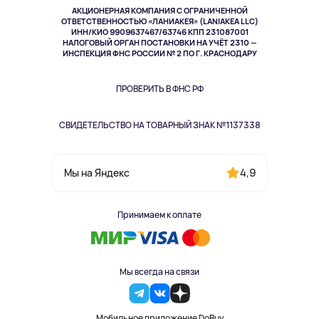
Музыка и звук
АКЦИОНЕРНАЯ КОМПАНИЯ С ОГРАНИЧЕННОЙ
Спорт
ОТВЕТСТВЕННОСТЬЮ «ЛАНИАКЕЯ» (LANIAKEA LLC)
ИНН/КИО 9909637467/63746 КПП 231087001
Здоровье
НАЛОГОВЫЙ ОРГАН ПОСТАНОВКИ НА УЧЁТ 2310 —
Здоровье питомцев
ИНСПЕКЦИЯ ФНС РОССИИ № 2 ПО Г. КРАСНОДАРУ
Книги
Одежда и аксессуары
ПРОВЕРИТЬ В ФНС РФ
СВИДЕТЕЛЬСТВО НА ТОВАРНЫЙ ЗНАК №1137338
4,9
Мы на Яндекс
Принимаем к оплате
Мы всегда на связи
Мобильное приложение DoBuy