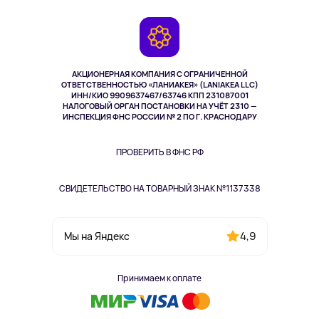
Контакты
Игровые консоли
Гарантия
Камеры
Возврат
TV и мультимедиа
Выкуп товара
Музыка и звук
АКЦИОНЕРНАЯ КОМПАНИЯ С ОГРАНИЧЕННОЙ
Спорт
ОТВЕТСТВЕННОСТЬЮ «ЛАНИАКЕЯ» (LANIAKEA LLC)
ИНН/КИО 9909637467/63746 КПП 231087001
Здоровье
НАЛОГОВЫЙ ОРГАН ПОСТАНОВКИ НА УЧЁТ 2310 —
Здоровье питомцев
ИНСПЕКЦИЯ ФНС РОССИИ № 2 ПО Г. КРАСНОДАРУ
Книги
Одежда и аксессуары
ПРОВЕРИТЬ В ФНС РФ
СВИДЕТЕЛЬСТВО НА ТОВАРНЫЙ ЗНАК №1137338
4,9
Мы на Яндекс
Принимаем к оплате