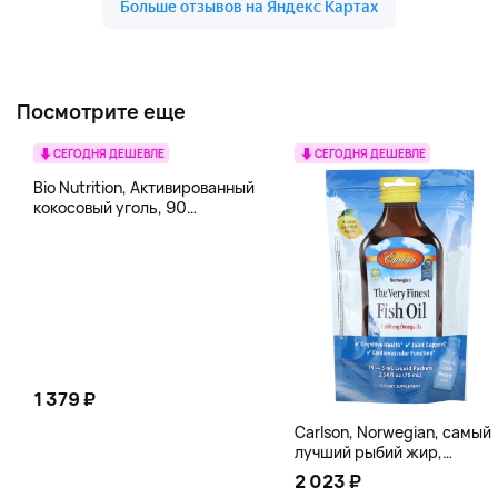
Посмотрите еще
СЕГОДНЯ ДЕШЕВЛЕ
СЕГОДНЯ ДЕШЕВЛЕ
Bio Nutrition, Активированный
кокосовый уголь, 90
вегетарианских капсул (260
мг в каждой капсуле)
1 379 ₽
Carlson, Norwegian, самый
лучший рыбий жир,
натуральный лимон, 15
2 023 ₽
пакетиков (5 мл) каждый