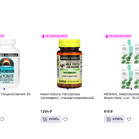
ВЛЕ
СЕГОДНЯ ДЕШЕВЛЕ
СЕГОДНЯ ДЕШЕВЛЕ
, Глицинат магния, 60
Mason Natural, Расторопша
MEDIHEAL, Madecassoside
(силимарин), стандартизированный
Beauty Mask, 4 шт., По 2
экстракт, 300 мг, 60 капсул (150 мг на
унц.)
капсулу)
1 254 ₽
815 ₽
КУПИТЬ
КУПИТЬ