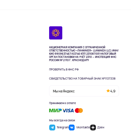
АКЦИОНЕРНАЯ КОМПАНИЯ С ОГРАНИЧЕННОЙ
ОТВЕТСТВЕННОСТЬЮ «ЛАНИАКЕЯ» (LANIAKEA LLC)
ИНН/
КИО 9909637467/63746 КПП 231087001
НАЛОГОВЫЙ
ОРГАН ПОСТАНОВКИ НА УЧЁТ 2310 — ИНСПЕКЦИЯ ФНС
РОССИИ № 2 ПО Г. КРАСНОДАРУ
ПРОВЕРИТЬ В ФНС РФ
СВИДЕТЕЛЬСТВО НА ТОВАРНЫЙ ЗНАК №1137338
Мы на Яндекс
4,9
Принимаем к оплате
Мы всегда на связи
Telegram
Vkontakte
Дзен