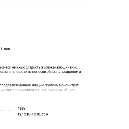
1 года
й смеси нежную сладость и успокаивающий вкус.
ом станут еще вкуснее, если сбрызнуть сиропом и
олодовая ячменная, ниацин, железа, мононитрат
з дегерминированной желтой кукурузы, яблоко,
453 г
12,1 x 10,4 x 10,3 см