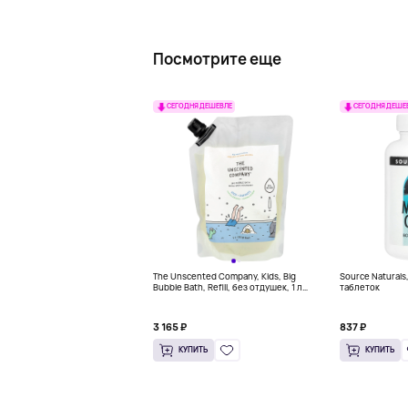
Посмотрите еще
СЕГОДНЯ ДЕШЕВЛЕ
СЕГОДНЯ ДЕШЕ
The Unscented Company, Kids, Big
Source Naturals
Bubble Bath, Refill, без отдушек, 1 л
таблеток
(33,8 жидк. Унции)
3 165 ₽
837 ₽
КУПИТЬ
КУПИТЬ