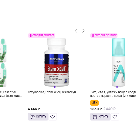
СЕГОДНЯ ДЕШЕВЛЕ
СЕГОДНЯ ДЕШЕВЛЕ
, Essential
Enzymedica, Stem XCell, 60 капсул
Tiam, Vita A, увлажняющее сред
4 мл (0,81 жидк.
против морщин, 80 мл (2,7 жидк
-25%
2 440 ₽
4 446 ₽
1 830 ₽
КУПИТЬ
КУПИТЬ