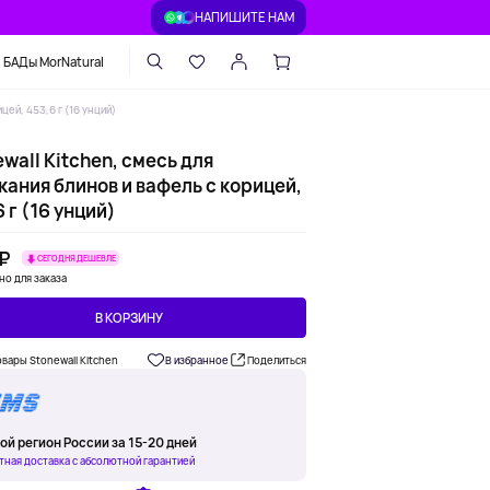
НАПИШИТЕ НАМ
БАДы MorNatural
цей, 453,6 г (16 унций)
wall Kitchen, смесь для
ания блинов и вафель с корицей,
 г (16 унций)
 ₽
СЕГОДНЯ ДЕШЕВЛЕ
но для заказа
В КОРЗИНУ
овары Stonewall Kitchen
В избранное
Поделиться
ой регион России за 15-20 дней
тная доставка с абсолютной гарантией