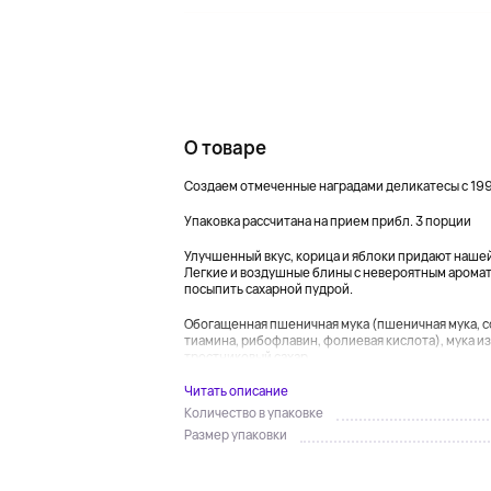
О товаре
Создаем отмеченные наградами деликатесы с 199
Упаковка рассчитана на прием прибл. 3 порции
Улучшенный вкус, корица и яблоки придают наше
Легкие и воздушные блины с невероятным аромат
посыпить сахарной пудрой.
Обогащенная пшеничная мука (пшеничная мука, с
тиамина, рибофлавин, фолиевая кислота), мука и
тростниковый сахар,...
Читать описание
Количество в упаковке
Размер упаковки