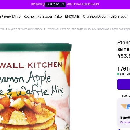
ПРОМОКОД
DOBUYFIRST
-2000 ₽ НА ПЕРВЫЙ ЗАКАЗ
iPhone 17 Pro
Косметика и уход
Nike
EMO&AIBI
Стайлер Dyson
LED-маски
кты
Мука для выпечки и смеси
Stonewall Kitchen, смесь для выпекания блинов и вафель с кори
Stone
выпек
453,6
1 761
Доступ
Все т
В люб
Беспла