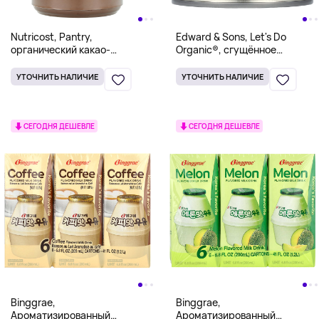
Nutricost, Pantry,
Edward & Sons, Let's Do
органический какао-
Organic®, сгущённое
порошок, без
кокосовое молоко с сахаром,
подсластителей, 680 г (24,3
карамель, 210 г (7,4 унции)
УТОЧНИТЬ НАЛИЧИЕ
УТОЧНИТЬ НАЛИЧИЕ
унции)
СЕГОДНЯ ДЕШЕВЛЕ
СЕГОДНЯ ДЕШЕВЛЕ
Binggrae,
Binggrae,
Ароматизированный
Ароматизированный