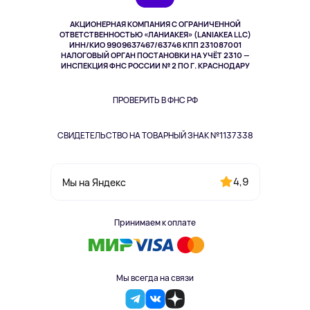
Выкуп товара
Музыка и звук
АКЦИОНЕРНАЯ КОМПАНИЯ С ОГРАНИЧЕННОЙ
Спорт
ОТВЕТСТВЕННОСТЬЮ «ЛАНИАКЕЯ» (LANIAKEA LLC)
ИНН/КИО 9909637467/63746 КПП 231087001
Здоровье
НАЛОГОВЫЙ ОРГАН ПОСТАНОВКИ НА УЧЁТ 2310 —
Здоровье питомцев
ИНСПЕКЦИЯ ФНС РОССИИ № 2 ПО Г. КРАСНОДАРУ
Книги
Одежда и аксессуары
ПРОВЕРИТЬ В ФНС РФ
СВИДЕТЕЛЬСТВО НА ТОВАРНЫЙ ЗНАК №1137338
4,9
Мы на Яндекс
Принимаем к оплате
Мы всегда на связи