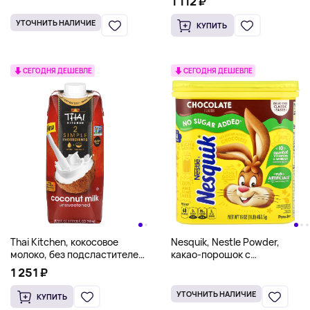
1 112 ₽
УТОЧНИТЬ НАЛИЧИЕ
КУПИТЬ
СЕГОДНЯ ДЕШЕВЛЕ
СЕГОДНЯ ДЕШЕВЛЕ
Thai Kitchen, кокосовое
Nesquik, Nestle Powder,
молоко, без подсластителей,
какао-порошок с
749 мл (25,36 жидк. унции)
шоколадным вкусом, без
1 251 ₽
добавления сахара, 453,5 г
(16 унций)
УТОЧНИТЬ НАЛИЧИЕ
КУПИТЬ