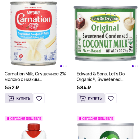
Carnation Milk, Сгущенное 2%
Edward & Sons, Let's Do
молоко с низким
Organic®, Sweetened
содержанием жира, 354 мл
Condensed Coconut Milk,
552 ₽
584 ₽
(12 жидк. унц.)
Original , 7.4 oz (210 g)
КУПИТЬ
КУПИТЬ
СЕГОДНЯ ДЕШЕВЛЕ
СЕГОДНЯ ДЕШЕВЛЕ