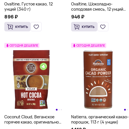
Ovaltine, Густое какао, 12
Ovaltine, Шоколадно-
унций (340 г)
солодовая смесь, 12 унций
(340 г)
896 ₽
946 ₽
КУПИТЬ
КУПИТЬ
СЕГОДНЯ ДЕШЕВЛЕ
СЕГОДНЯ ДЕШЕВЛЕ
Coconut Cloud, Веганское
Natierra, органический какао-
горячее какао, оригинальное,
порошок, 113 г (4 унции)
198 г (7 унций)