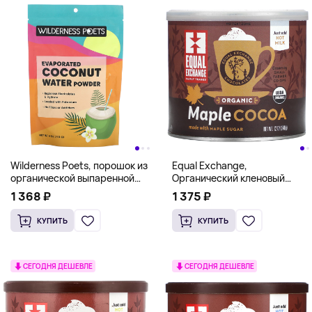
Wilderness Poets, порошок из
Equal Exchange,
органической выпаренной
Органический кленовый
кокосовой воды, 113 г
какао, 340 г (12 унций)
1 368 ₽
1 375 ₽
(4 унций)
КУПИТЬ
КУПИТЬ
СЕГОДНЯ ДЕШЕВЛЕ
СЕГОДНЯ ДЕШЕВЛЕ