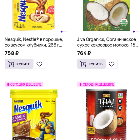
Nesquik, Nestle® в порошке,
Jiva Organics, Органическое
со вкусом клубники, 266 г
сухое кокосовое молоко, 150
(9,38 унции)
г (5,2 унции)
758 ₽
764 ₽
КУПИТЬ
КУПИТЬ
СЕГОДНЯ ДЕШЕВЛЕ
СЕГОДНЯ ДЕШЕВЛЕ