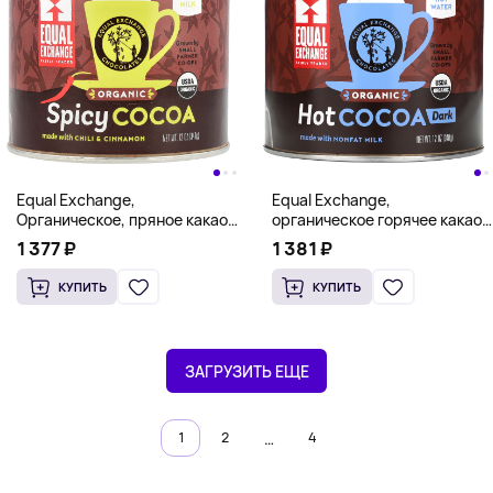
Equal Exchange,
Equal Exchange,
Органическое, пряное какао
органическое горячее какао,
с чили и корицей, 340 г (12
темное, 340 г (12 унций)
1 377 ₽
1 381 ₽
унций)
КУПИТЬ
КУПИТЬ
ЗАГРУЗИТЬ ЕЩЕ
…
1
2
4