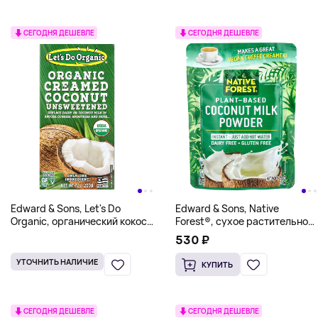
СЕГОДНЯ ДЕШЕВЛЕ
СЕГОДНЯ ДЕШЕВЛЕ
Edward & Sons, Let's Do
Edward & Sons, Native
Organic, органический кокос
Forest®, сухое растительное
со сливками, без сахара, 200
кокосовое молоко, 150 г
530 ₽
г (7 унций)
(5,25 унции)
УТОЧНИТЬ НАЛИЧИЕ
КУПИТЬ
СЕГОДНЯ ДЕШЕВЛЕ
СЕГОДНЯ ДЕШЕВЛЕ