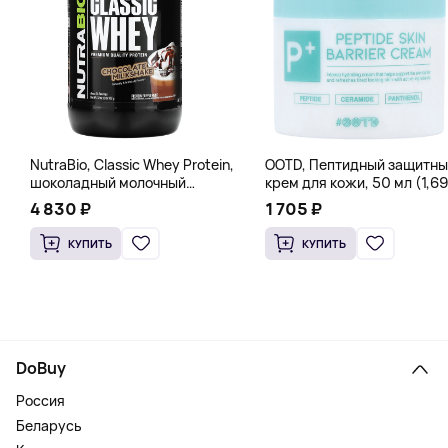
NutraBio, Classic Whey Protein,
OOTD, Пептидный защитны
шоколадный молочный
крем для кожи, 50 мл (1,69
коктейль, 907 г (2 фунта)
жидк. Унции)
4 830 ₽
1 705 ₽
КУПИТЬ
КУПИТЬ
DoBuy
Россия
Беларусь