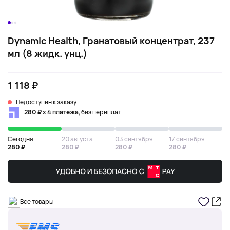
Dynamic Health, Гранатовый концентрат, 237
мл (8 жидк. унц.)
1 118 ₽
Недоступен к заказу
280 ₽ х 4 платежа
, без переплат
Сегодня
20 августа
03 сентября
17 сентября
280 ₽
280 ₽
280 ₽
280 ₽
Все товары