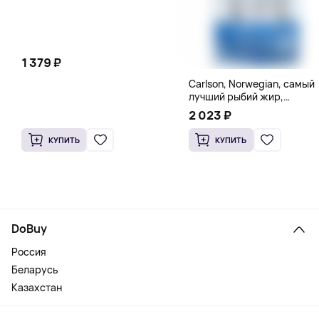
1 379 ₽
Carlson, Norwegian, самый
лучший рыбий жир,
натуральный лимон, 15
2 023 ₽
пакетиков (5 мл) каждый
КУПИТЬ
КУПИТЬ
DoBuy
Россия
Беларусь
Казахстан