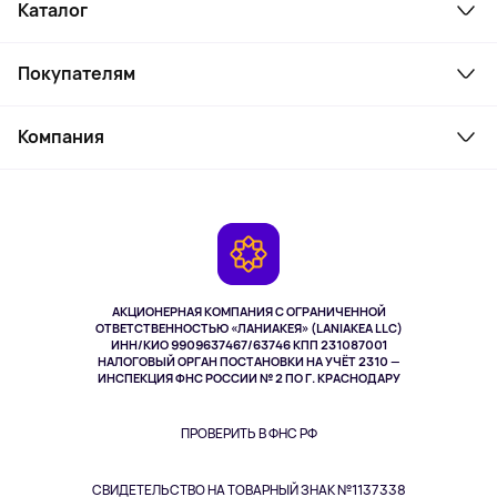
Каталог
Смартфоны и гаджеты
Покупателям
Ноутбуки, мониторы, VR
Товары для дома
Служба поддержки
Косметика и уход
Компания
Как заказать
Активный отдых
Оплата
О сервисе
Планшеты
Доставка
Контакты
Игровые консоли
Гарантия
Камеры
Возврат
TV и мультимедиа
Выкуп товара
Музыка и звук
АКЦИОНЕРНАЯ КОМПАНИЯ С ОГРАНИЧЕННОЙ
Спорт
ОТВЕТСТВЕННОСТЬЮ «ЛАНИАКЕЯ» (LANIAKEA LLC)
ИНН/КИО 9909637467/63746 КПП 231087001
Здоровье
НАЛОГОВЫЙ ОРГАН ПОСТАНОВКИ НА УЧЁТ 2310 —
Здоровье питомцев
ИНСПЕКЦИЯ ФНС РОССИИ № 2 ПО Г. КРАСНОДАРУ
Книги
Одежда и аксессуары
ПРОВЕРИТЬ В ФНС РФ
СВИДЕТЕЛЬСТВО НА ТОВАРНЫЙ ЗНАК №1137338