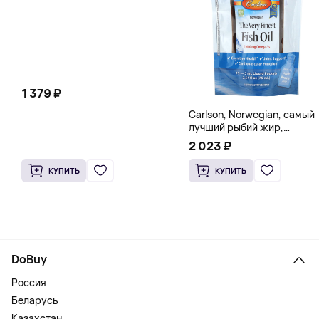
1 379 ₽
Carlson, Norwegian, самый
лучший рыбий жир,
натуральный лимон, 15
2 023 ₽
пакетиков (5 мл) каждый
КУПИТЬ
КУПИТЬ
DoBuy
Россия
Беларусь
Казахстан