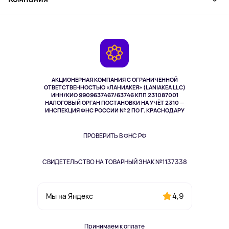
Активный отдых
Оплата
О сервисе
Планшеты
Доставка
Контакты
Игровые консоли
Гарантия
Камеры
Возврат
TV и мультимедиа
Выкуп товара
Музыка и звук
АКЦИОНЕРНАЯ КОМПАНИЯ С ОГРАНИЧЕННОЙ
Спорт
ОТВЕТСТВЕННОСТЬЮ «ЛАНИАКЕЯ» (LANIAKEA LLC)
ИНН/КИО 9909637467/63746 КПП 231087001
Здоровье
НАЛОГОВЫЙ ОРГАН ПОСТАНОВКИ НА УЧЁТ 2310 —
Здоровье питомцев
ИНСПЕКЦИЯ ФНС РОССИИ № 2 ПО Г. КРАСНОДАРУ
Книги
Одежда и аксессуары
ПРОВЕРИТЬ В ФНС РФ
СВИДЕТЕЛЬСТВО НА ТОВАРНЫЙ ЗНАК №1137338
4,9
Мы на Яндекс
Принимаем к оплате