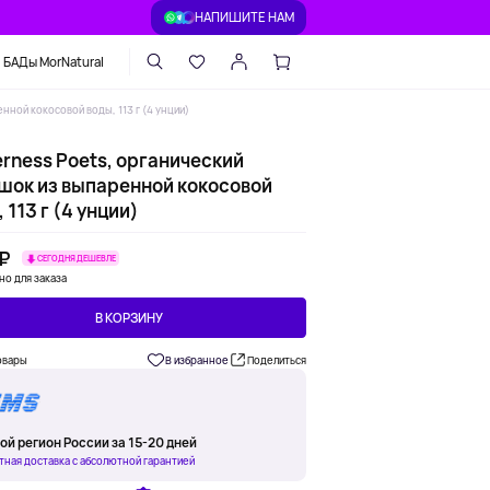
НАПИШИТЕ НАМ
БАДы MorNatural
нной кокосовой воды, 113 г (4 унции)
rness Poets, органический
шок из выпаренной кокосовой
 113 г (4 унции)
 ₽
СЕГОДНЯ ДЕШЕВЛЕ
но для заказа
В КОРЗИНУ
овары
В избранное
Поделиться
ой регион России за 15-20 дней
тная доставка с абсолютной гарантией