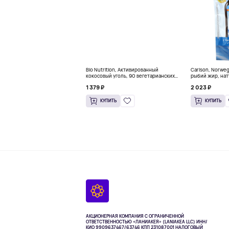
Bio Nutrition, Активированный
Carlson, Norwe
кокосовый уголь, 90 вегетарианских
рыбий жир, нат
капсул (260 мг в каждой капсуле)
пакетиков (5 м
1 379 ₽
2 023 ₽
КУПИТЬ
КУПИТЬ
АКЦИОНЕРНАЯ КОМПАНИЯ С ОГРАНИЧЕННОЙ
ОТВЕТСТВЕННОСТЬЮ «ЛАНИАКЕЯ» (LANIAKEA LLC)
ИНН/
КИО 9909637467/63746 КПП 231087001
НАЛОГОВЫЙ