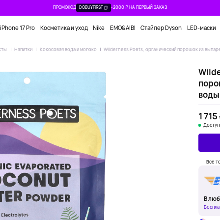
ПРОМОКОД
DOBUYFIRST
-2000 ₽ НА ПЕРВЫЙ ЗАКАЗ
iPhone 17 Pro
Косметика и уход
Nike
EMO&AIBI
Стайлер Dyson
LED-маски
кты
Напитки
Кокосовая вода и молоко
Wilderness Poets, органический порошок из выпаре
Wilde
поро
воды,
1 715
Доступ
Все т
В люб
Беспла