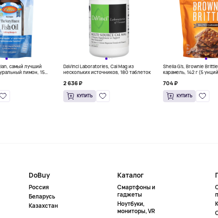
gian, самый лучший
DaVinci Laboratories, Cal Mag из
Sheila G's, Brownie Britt
уральный лимон, 15
нескольких источников, 180 таблеток
карамель, 142 г (5 унци
л) каждый
2 636 ₽
704 ₽
КУПИТЬ
КУПИТЬ
DoBuy
Каталог
Россия
Смартфоны и
гаджеты
Беларусь
Ноутбуки,
К
Казахстан
мониторы, VR