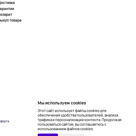
Доставка
Гарантия
Возврат
Выкуп товара
Мы используем cookies
Этот сайт использует файлы cookies для
обеспечения удобства пользователей, анализа
трафика и персонализации контента. Продолжая
ферта
Создание сайта –
пользоваться сайтом, вы соглашаетесь с
NetLab
использованием файлов cookies.