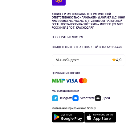
АКЦИОНЕРНАЯ КОМПАНИЯ С ОГРАНИЧЕННОЙ
ОТВЕТСТВЕННОСТЬЮ «ЛАНИАКЕЯ» (LANIAKEA LLC)
ИНН/
КИО 9909637467/63746 КПП 231087001
НАЛОГОВЫЙ
ОРГАН ПОСТАНОВКИ НА УЧЁТ 2310 — ИНСПЕКЦИЯ ФНС
РОССИИ № 2 ПО Г. КРАСНОДАРУ
ПРОВЕРИТЬ В ФНС РФ
СВИДЕТЕЛЬСТВО НА ТОВАРНЫЙ ЗНАК №1137338
Мы на Яндекс
4,9
Принимаем к оплате
Мы всегда на связи
Telegram
Vkontakte
Дзен
Мобильное приложение DoBuy