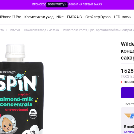
ПРОМОКОД
DOBUYFIRST
-2000 ₽ НА ПЕРВЫЙ ЗАКАЗ
iPhone 17 Pro
Косметика и уход
Nike
EMO&AIBI
Стайлер Dyson
LED-маски
кты
Напитки
Кокосовая вода и молоко
Wilderness Poets, Spin, органический концентрат м
Wilde
конц
сахар
1 528
ПОСЛЕД
Недост
Все т
В люб
Беспла