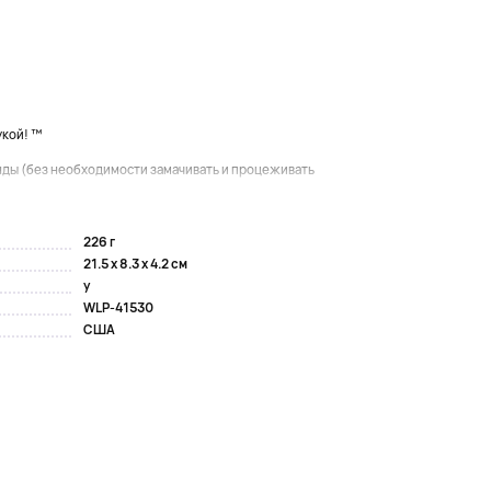
укой! ™
нды (без необходимости замачивать и процеживать
226 г
21.5 x 8.3 x 4.2 см
y
WLP-41530
США