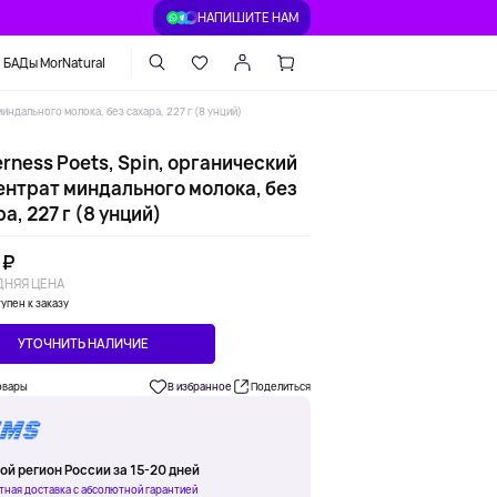
НАПИШИТЕ НАМ
БАДы MorNatural
индального молока, без сахара, 227 г (8 унций)
rness Poets, Spin, органический
ентрат миндального молока, без
а, 227 г (8 унций)
 ₽
НЯЯ ЦЕНА
упен к заказу
УТОЧНИТЬ НАЛИЧИЕ
овары
В избранное
Поделиться
ой регион России за 15-20 дней
тная доставка с абсолютной гарантией