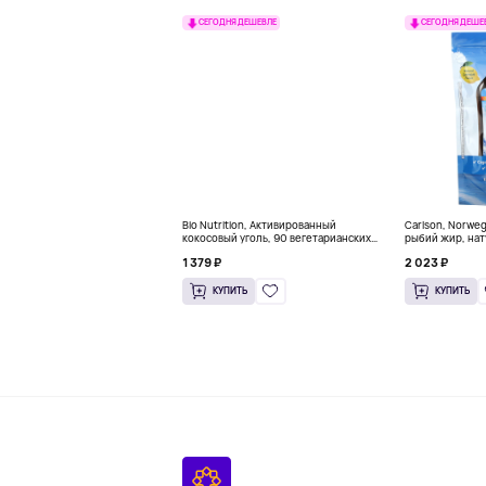
СЕГОДНЯ ДЕШЕВЛЕ
СЕГОДНЯ ДЕШЕ
Bio Nutrition, Активированный
Carlson, Norwe
кокосовый уголь, 90 вегетарианских
рыбий жир, нат
капсул (260 мг в каждой капсуле)
пакетиков (5 м
1 379 ₽
2 023 ₽
КУПИТЬ
КУПИТЬ