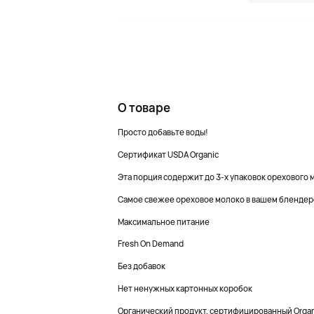
О товаре
Просто добавьте воды!
Сертификат USDA Organic
Эта порция содержит до 3-х упаковок орехового 
Самое свежее ореховое молоко в вашем блендер
Максимальное питание
Fresh On Demand
Без добавок
Нет ненужных картонных коробок
Органический продукт, сертифицированный Organic