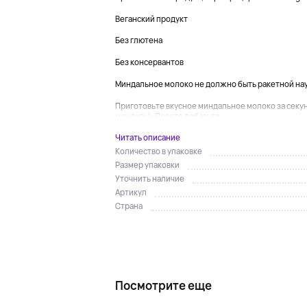
Веганский продукт
Без глютена
Без консервантов
Миндальное молоко не должно быть ракетной на
Приготовьте вкусное миндальное молоко за секу
миндаль). Просто добавьте...
Читать описание
Количество в упаковке
Размер упаковки
Уточнить наличие
Артикул
Страна
Посмотрите еще