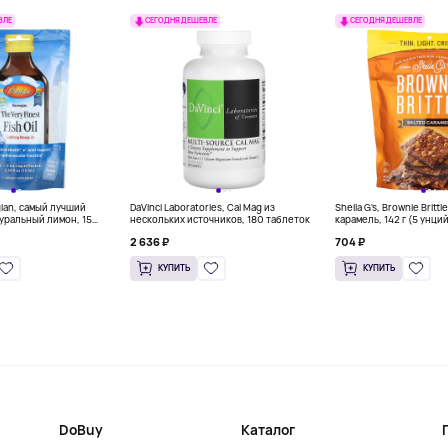
ВЛЕ
СЕГОДНЯ ДЕШЕВЛЕ
СЕГОДНЯ ДЕШЕВЛЕ
gian, самый лучший
DaVinci Laboratories, Cal Mag из
Sheila G's, Brownie Britt
уральный лимон, 15
нескольких источников, 180 таблеток
карамель, 142 г (5 унци
л) каждый
2 636 ₽
704 ₽
КУПИТЬ
КУПИТЬ
DoBuy
Каталог