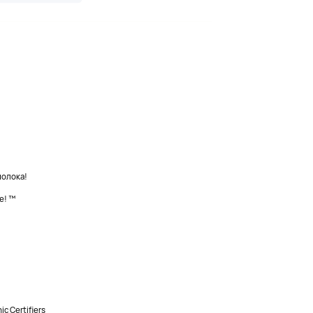
молока!
е! ™
 Certifiers