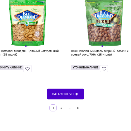
e Diamond, Миндаль, цельный натуральный,
Blue Diamond, Миндаль, жирный, васаби и
 г (25 унций)
соевый соус, 709 г (25 унций)
ОЧНИТЬ НАЛИЧИЕ
УТОЧНИТЬ НАЛИЧИЕ
ЗАГРУЗИТЬ ЕЩЕ
…
1
2
8