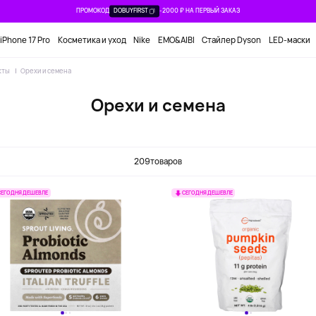
ПРОМОКОД
DOBUYFIRST
-2000 ₽ НА ПЕРВЫЙ ЗАКАЗ
iPhone 17 Pro
Косметика и уход
Nike
EMO&AIBI
Стайлер Dyson
LED-маски
кты
Орехи и семена
Орехи и семена
индаль
Ореховые и походные
Семена тыквы
Семена 
смеси
209
товаров
СЕГОДНЯ ДЕШЕВЛЕ
СЕГОДНЯ ДЕШЕВЛЕ