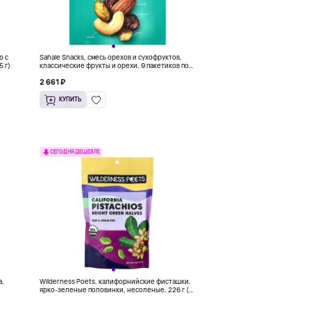
ю с
Sahale Snacks, смесь орехов и сухофруктов,
5 г)
классические фрукты и орехи, 9 пакетиков по
42,5 г (1,5 унции)
2 661 ₽
КУПИТЬ
СЕГОДНЯ ДЕШЕВЛЕ
а,
Wilderness Poets, калифорнийские фисташки,
ярко-зеленые половинки, несоленые, 226 г (8
унций)