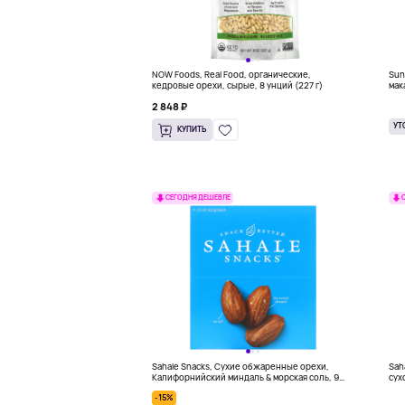
NOW Foods, Real Food, органические,
Sun
кедровые орехи, сырые, 8 унций (227 г)
мак
2 848 ₽
УТ
КУПИТЬ
СЕГОДНЯ ДЕШЕВЛЕ
Sahale Snacks, Сухие обжаренные орехи,
Sah
Калифорнийский миндаль & морская соль, 9
сух
упаковок по 1,5 унции (42,5 граммов)
42,5
-15%