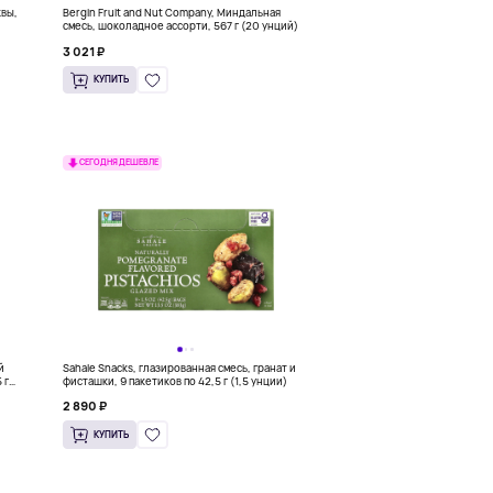
квы,
Bergin Fruit and Nut Company, Миндальная
смесь, шоколадное ассорти, 567 г (20 унций)
3 021 ₽
КУПИТЬ
СЕГОДНЯ ДЕШЕВЛЕ
й
Sahale Snacks, глазированная смесь, гранат и
 г
фисташки, 9 пакетиков по 42,5 г (1,5 унции)
2 890 ₽
КУПИТЬ