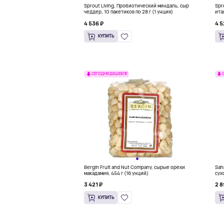
Sprout Living, Пробиотический миндаль, сыр
Spr
чеддер, 10 пакетиков по 28 г (1 унция)
ита
10 
4 536 ₽
4 5
КУПИТЬ
СЕГОДНЯ ДЕШЕВЛЕ
Bergin Fruit and Nut Company, сырые орехи
Sah
макадамия, 454 г (16 унций)
сух
унц
3 421 ₽
2 8
КУПИТЬ