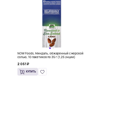
NOW Foods, Миндаль, обжаренный с морской
солью, 10 пакетиков по 35 г (1,25 унции)
2 051 ₽
КУПИТЬ