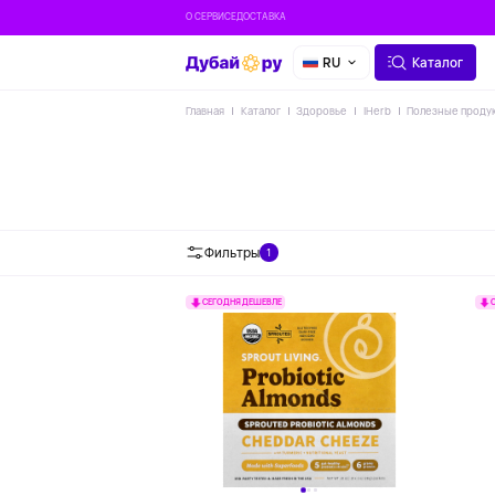
О СЕРВИСЕ
ДОСТАВКА
RU
Каталог
Главная
Каталог
Здоровье
IHerb
Полезные проду
Кешью
М
Фильтры
1
СЕГОДНЯ ДЕШЕВЛЕ