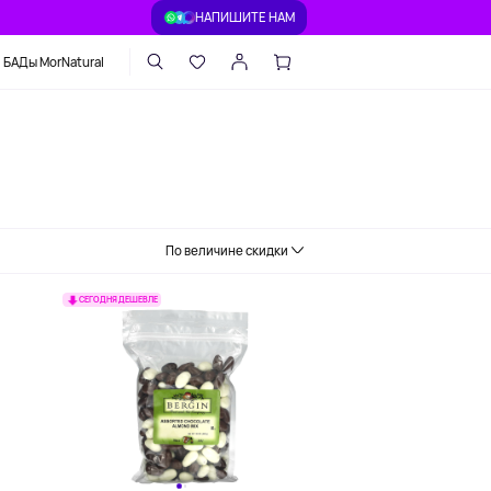
НАПИШИТЕ НАМ
БАДы MorNatural
чиа
Фисташки
По величине скидки
СЕГОДНЯ ДЕШЕВЛЕ