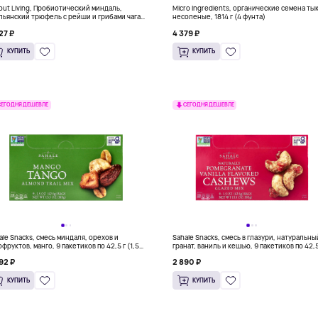
out Living, Пробиотический миндаль,
Micro Ingredients, органические семена ты
льянский трюфель с рейши и грибами чага,
несоленые, 1814 г (4 фунта)
пакетиков по 28 г (1 унция)
27 ₽
4 379 ₽
КУПИТЬ
КУПИТЬ
СЕГОДНЯ ДЕШЕВЛЕ
СЕГОДНЯ ДЕШЕВЛЕ
ale Snacks, смесь миндаля, орехов и
Sahale Snacks, смесь в глазури, натуральны
офруктов, манго, 9 пакетиков по 42,5 г (1,5
гранат, ваниль и кешью, 9 пакетиков по 42,5
ии)
(1,5 унции)
92 ₽
2 890 ₽
КУПИТЬ
КУПИТЬ