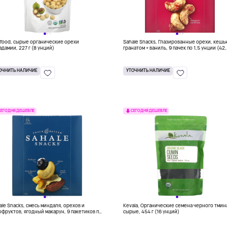
food, сырые органические орехи
Sahale Snacks, Глазированные орехи, кешь
адамии, 227 г (8 унций)
гранатом + ваниль, 9 пачек по 1,5 унции (42,
ОЧНИТЬ НАЛИЧИЕ
УТОЧНИТЬ НАЛИЧИЕ
СЕГОДНЯ ДЕШЕВЛЕ
СЕГОДНЯ ДЕШЕВЛЕ
ale Snacks, смесь миндаля, орехов и
Kevala, Органические семена черного тмин
офруктов, ягодный макарун, 9 пакетиков по
сырые, 454 г (16 унций)
 г (1,5 унции)