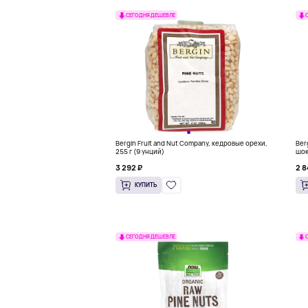
СЕГОДНЯ ДЕШЕВЛЕ
Bergin Fruit and Nut Company, кедровые орехи,
Ber
255 г (9 унций)
шок
3 292 ₽
2 8
КУПИТЬ
СЕГОДНЯ ДЕШЕВЛЕ