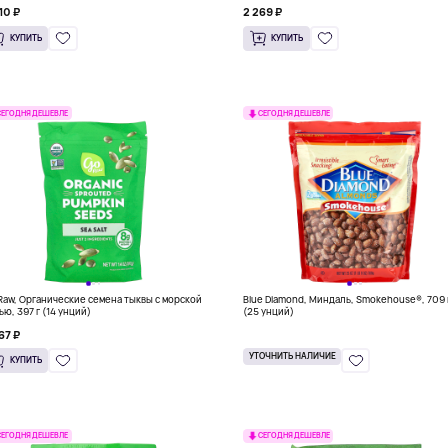
10 ₽
2 269 ₽
КУПИТЬ
КУПИТЬ
СЕГОДНЯ ДЕШЕВЛЕ
СЕГОДНЯ ДЕШЕВЛЕ
Raw, Органические семена тыквы с морской
Blue Diamond, Миндаль, Smokehouse®, 709 
ью, 397 г (14 унций)
(25 унций)
67 ₽
УТОЧНИТЬ НАЛИЧИЕ
КУПИТЬ
СЕГОДНЯ ДЕШЕВЛЕ
СЕГОДНЯ ДЕШЕВЛЕ