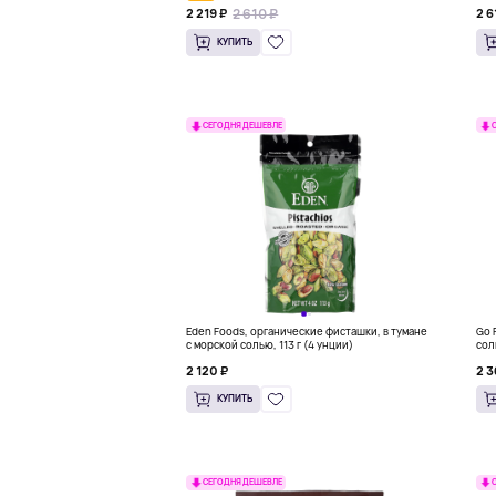
2 610 ₽
2 219 ₽
2 6
КУПИТЬ
СЕГОДНЯ ДЕШЕВЛЕ
Eden Foods, органические фисташки, в тумане
Go 
с морской солью, 113 г (4 унции)
сол
2 120 ₽
2 3
КУПИТЬ
СЕГОДНЯ ДЕШЕВЛЕ