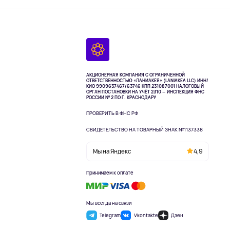
АКЦИОНЕРНАЯ КОМПАНИЯ С ОГРАНИЧЕННОЙ
ОТВЕТСТВЕННОСТЬЮ «ЛАНИАКЕЯ» (LANIAKEA LLC)
ИНН/
КИО 9909637467/63746 КПП 231087001
НАЛОГОВЫЙ
ОРГАН ПОСТАНОВКИ НА УЧЁТ 2310 — ИНСПЕКЦИЯ ФНС
РОССИИ № 2 ПО Г. КРАСНОДАРУ
ПРОВЕРИТЬ В ФНС РФ
СВИДЕТЕЛЬСТВО НА ТОВАРНЫЙ ЗНАК №1137338
Мы на Яндекс
4,9
Принимаем к оплате
Мы всегда на связи
Telegram
Vkontakte
Дзен