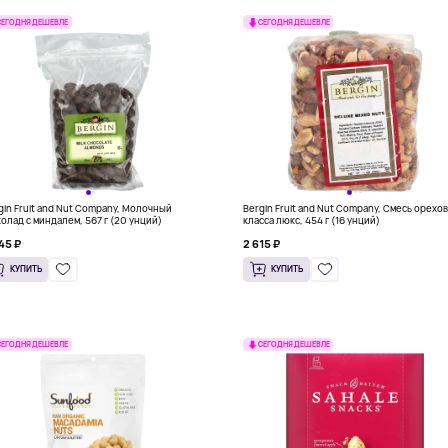
СЕГОДНЯ ДЕШЕВЛЕ
СЕГОДНЯ ДЕШЕВЛЕ
gin Fruit and Nut Company, Молочный
Bergin Fruit and Nut Company, Смесь орехо
олад с миндалем, 567 г (20 унций)
класса люкс, 454 г (16 унций)
45 ₽
2 615 ₽
КУПИТЬ
КУПИТЬ
СЕГОДНЯ ДЕШЕВЛЕ
СЕГОДНЯ ДЕШЕВЛЕ