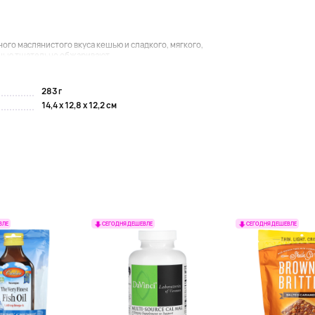
го маслянистого вкуса кешью и сладкого, мягкого,
шью тщательно обжаривают...
283 г
14,4 x 12,8 x 12,2 см
ВЛЕ
СЕГОДНЯ ДЕШЕВЛЕ
СЕГОДНЯ ДЕШЕВЛЕ