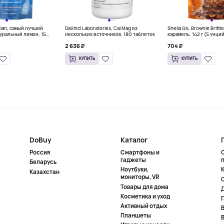
gian, самый лучший
DaVinci Laboratories, Cal Mag из
Sheila G's, Brownie Britt
уральный лимон, 15
нескольких источников, 180 таблеток
карамель, 142 г (5 унци
л) каждый
2 636 ₽
704 ₽
КУПИТЬ
КУПИТЬ
DoBuy
Каталог
Россия
Смартфоны и
гаджеты
Беларусь
Ноутбуки,
К
Казахстан
мониторы, VR
Товары для дома
Косметика и уход
Активный отдых
Планшеты