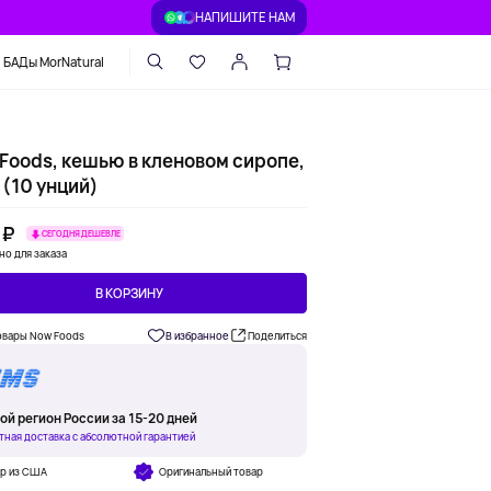
НАПИШИТЕ НАМ
БАДы MorNatural
Foods, кешью в кленовом сиропе,
 (10 унций)
 ₽
СЕГОДНЯ ДЕШЕВЛЕ
но для заказа
В КОРЗИНУ
овары Now Foods
В избранное
Поделиться
ой регион России за 15-20 дней
тная доставка с абсолютной гарантией
ар из США
Оригинальный товар