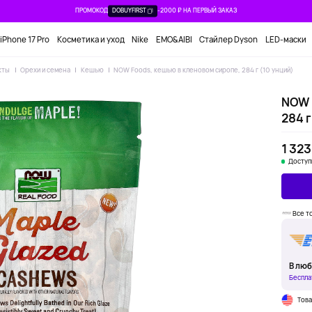
ПРОМОКОД
DOBUYFIRST
-2000 ₽ НА ПЕРВЫЙ ЗАКАЗ
iPhone 17 Pro
Косметика и уход
Nike
EMO&AIBI
Стайлер Dyson
LED-маски
кты
Орехи и семена
Кешью
NOW Foods, кешью в кленовом сиропе, 284 г (10 унций)
NOW 
284 г
1 323
Доступ
Все т
В люб
Беспла
Тов