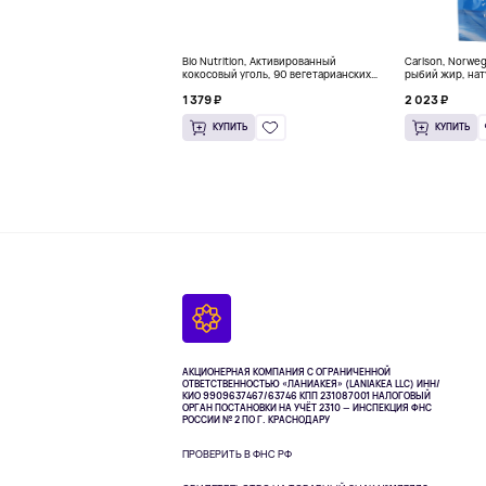
Bio Nutrition, Активированный
Carlson, Norwe
кокосовый уголь, 90 вегетарианских
рыбий жир, нат
капсул (260 мг в каждой капсуле)
пакетиков (5 м
1 379 ₽
2 023 ₽
КУПИТЬ
КУПИТЬ
АКЦИОНЕРНАЯ КОМПАНИЯ С ОГРАНИЧЕННОЙ
ОТВЕТСТВЕННОСТЬЮ «ЛАНИАКЕЯ» (LANIAKEA LLC)
ИНН/
КИО 9909637467/63746 КПП 231087001
НАЛОГОВЫЙ
ОРГАН ПОСТАНОВКИ НА УЧЁТ 2310 — ИНСПЕКЦИЯ ФНС
РОССИИ № 2 ПО Г. КРАСНОДАРУ
ПРОВЕРИТЬ В ФНС РФ