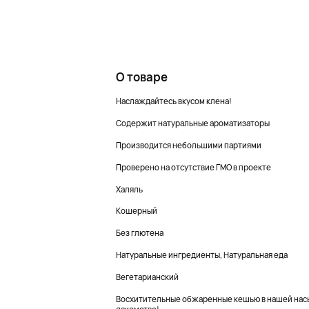
О товаре
Наслаждайтесь вкусом клена!
Содержит натуральные ароматизаторы
Производится небольшими партиями
Проверено на отсутствие ГМО в проекте
Халяль
Кошерный
Без глютена
Натуральные ингредиенты, Натуральная еда
Вегетарианский
Восхитительные обжаренные кешью в нашей насы