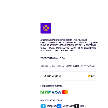
АКЦИОНЕРНАЯ КОМПАНИЯ С ОГРАНИЧЕННОЙ
ОТВЕТСТВЕННОСТЬЮ «ЛАНИАКЕЯ» (LANIAKEA LLC)
ИНН/
КИО 9909637467/63746 КПП 231087001
НАЛОГОВЫЙ
ОРГАН ПОСТАНОВКИ НА УЧЁТ 2310 — ИНСПЕКЦИЯ ФНС
РОССИИ № 2 ПО Г. КРАСНОДАРУ
ПРОВЕРИТЬ В ФНС РФ
СВИДЕТЕЛЬСТВО НА ТОВАРНЫЙ ЗНАК №1137338
Мы на Яндекс
4,9
Принимаем к оплате
Мы всегда на связи
Telegram
Vkontakte
Дзен