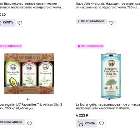
ini, Высококачественное органическое
Napa Valley Naturals, Насыщенное и крепко
вковое масло первого холодного отжима,
оливковое масло первого отжима, 750 мл
 мл (16,9 жидк. унции)
(25,4 жидк. унц.)
01 ₽
УТОЧНИТЬ НАЛИЧИЕ
КУПИТЬ
СЕГОДНЯ ДЕШЕВЛЕ
СЕГОДНЯ ДЕШЕВЛЕ
ourangelle, LAT Favourites Trio Artisan Oils, 3
La Tourangelle, нерафинированное оливко
ки, 250 мл (8,45 унции)
масло высшего качества от California,
насыщенное и крепкое, 750 мл (25,4 жидк.
4 222 ₽
унции)
ОЧНИТЬ НАЛИЧИЕ
КУПИТЬ