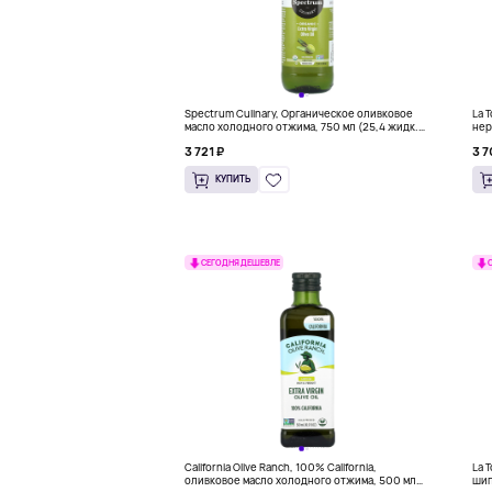
Spectrum Culinary, Органическое оливковое
La 
масло холодного отжима, 750 мл (25,4 жидк.
нер
унц.)
кач
3 721 ₽
3 7
(25
КУПИТЬ
СЕГОДНЯ ДЕШЕВЛЕ
California Olive Ranch, 100% California,
La 
оливковое масло холодного отжима, 500 мл
шип