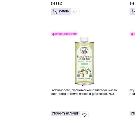
(16,9 жидк. Унции)
3 655 ₽
3 6
КУПИТЬ
СЕГОДНЯ ДЕШЕВЛЕ
La Tourangelle, Органическое оливковое масло
Sky
холодного отжима, мягкое и фруктовое, 750
оли
мл (25,4 жидк. унц.)
(16
УТОЧНИТЬ НАЛИЧИЕ
УТ