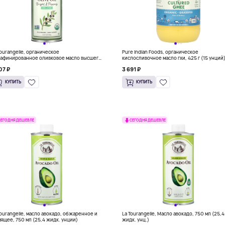
Tourangelle, органическое
Pure Indian Foods, органическое
афинированное оливковое масло высшего
кислосливочное масло гхи, 425 г (15 унций
ества, яркий и перечный вкус, 750 мл
07 ₽
3 691 ₽
,4 жидк. унции)
КУПИТЬ
КУПИТЬ
СЕГОДНЯ ДЕШЕВЛЕ
СЕГОДНЯ ДЕШЕВЛЕ
Tourangelle, масло авокадо, обжаренное и
La Tourangelle, Масло авокадо, 750 мл (25,4
ящее, 750 мл (25,4 жидк. унции)
жидк. унц.)