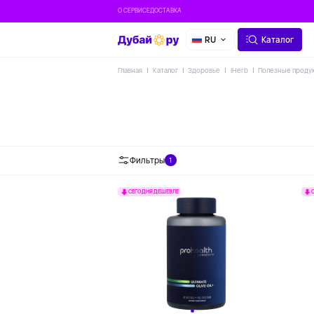
О СЕРВИСЕ
ДОСТАВКА
RU
Каталог
Главная
Каталог
Здоровье
IHerb
Полезные проду
Горчица
Заправки
Фильтры
1
СЕГОДНЯ ДЕШЕВЛЕ