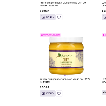
ProHealth Longevity, Ultimate Olive Oil+, 90
Luc
мягких таблеток
оли
500
7 290 ₽
4 7
КУПИТЬ
СЕГОДНЯ ДЕШЕВЛЕ
Kevala, очищенное топленое масло гхи, 907 г
La T
(2 фунта)
шту
4 308 ₽
УТ
КУПИТЬ