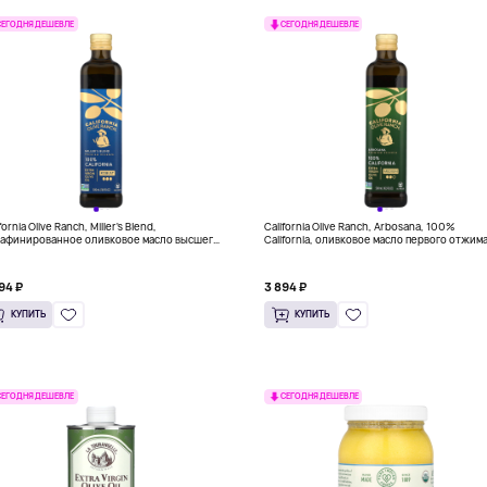
СЕГОДНЯ ДЕШЕВЛЕ
СЕГОДНЯ ДЕШЕВЛЕ
fornia Olive Ranch, Miller's Blend,
California Olive Ranch, Arbosana, 100%
афинированное оливковое масло высшего
California, оливковое масло первого отжима
ества, 100% сырья из Калифорнии, 500 мл
500 мл (16,9 жидк. унции)
,9 жидк. унции)
94 ₽
3 894 ₽
КУПИТЬ
КУПИТЬ
СЕГОДНЯ ДЕШЕВЛЕ
СЕГОДНЯ ДЕШЕВЛЕ