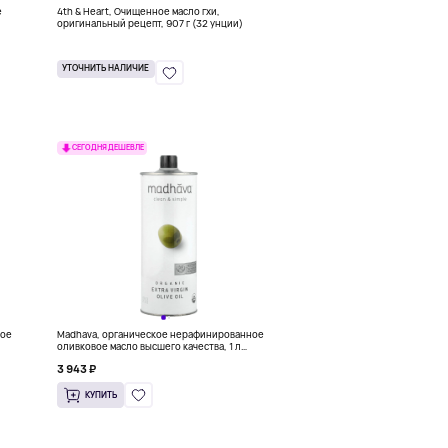
е
4th & Heart, Очищенное масло гхи,
оригинальный рецепт, 907 г (32 унции)
УТОЧНИТЬ НАЛИЧИЕ
СЕГОДНЯ ДЕШЕВЛЕ
вое
Madhava, органическое нерафинированное
оливковое масло высшего качества, 1 л
(33,8 жидк. унции)
3 943 ₽
КУПИТЬ