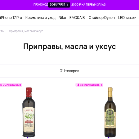
ПРОМОКОД
DOBUYFIRST
-2000 ₽ НА ПЕРВЫЙ ЗАКАЗ
iPhone 17 Pro
Косметика и уход
Nike
EMO&AIBI
Стайлер Dyson
LED-маски
кты
Приправы, масла и уксус
Приправы, масла и уксус
Кетчуп
Кунжутное масло
Майонез
311
товаров
СЕГОДНЯ ДЕШЕВЛЕ
СЕГОДНЯ ДЕШЕВЛЕ