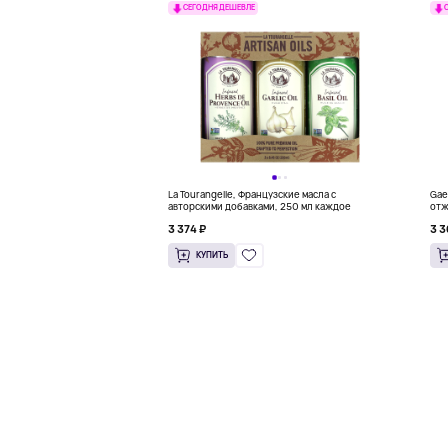
СЕГОДНЯ ДЕШЕВЛЕ
La Tourangelle, Французские масла с
Gae
авторскими добавками, 250 мл каждое
отж
3 374 ₽
3 3
КУПИТЬ