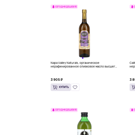
СЕГОДНЯ ДЕШЕВЛЕ
Napa Valley Naturals, органическое
Cali
нерафинированное оливковое масло высшего
нер
качества, 750 мл (25,4 жидк. унции)
кач
(16
3 905 ₽
3 8
КУПИТЬ
СЕГОДНЯ ДЕШЕВЛЕ