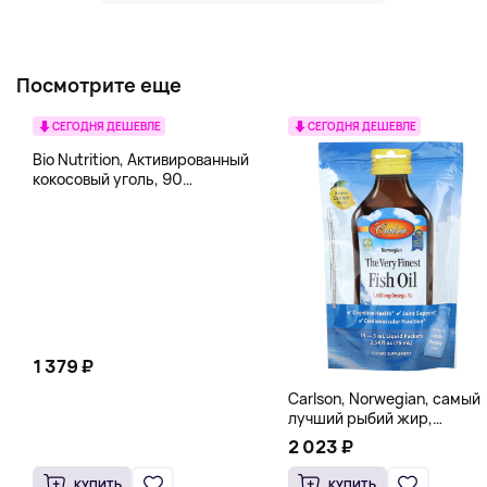
Посмотрите еще
СЕГОДНЯ ДЕШЕВЛЕ
СЕГОДНЯ ДЕШЕВЛЕ
Bio Nutrition, Активированный
кокосовый уголь, 90
вегетарианских капсул (260
мг в каждой капсуле)
1 379 ₽
Carlson, Norwegian, самый
лучший рыбий жир,
натуральный лимон, 15
2 023 ₽
пакетиков (5 мл) каждый
КУПИТЬ
КУПИТЬ