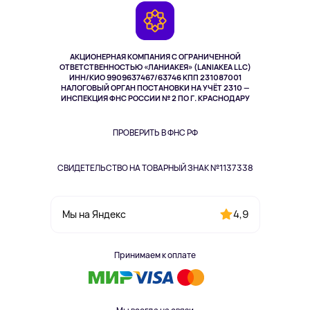
Камеры
Возврат
TV и мультимедиа
Выкуп товара
Музыка и звук
АКЦИОНЕРНАЯ КОМПАНИЯ С ОГРАНИЧЕННОЙ
Спорт
ОТВЕТСТВЕННОСТЬЮ «ЛАНИАКЕЯ» (LANIAKEA LLC)
ИНН/КИО 9909637467/63746 КПП 231087001
Здоровье
НАЛОГОВЫЙ ОРГАН ПОСТАНОВКИ НА УЧЁТ 2310 —
Здоровье питомцев
ИНСПЕКЦИЯ ФНС РОССИИ № 2 ПО Г. КРАСНОДАРУ
Книги
Одежда и аксессуары
ПРОВЕРИТЬ В ФНС РФ
СВИДЕТЕЛЬСТВО НА ТОВАРНЫЙ ЗНАК №1137338
4,9
Мы на Яндекс
Принимаем к оплате