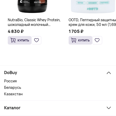
NutraBio, Classic Whey Protein,
OOTD, Пептидный защитны
шоколадный молочный
крем для кожи, 50 мл (1,69
коктейль, 907 г (2 фунта)
жидк. Унции)
4 830 ₽
1 705 ₽
КУПИТЬ
КУПИТЬ
DoBuy
Россия
Беларусь
Казахстан
Каталог