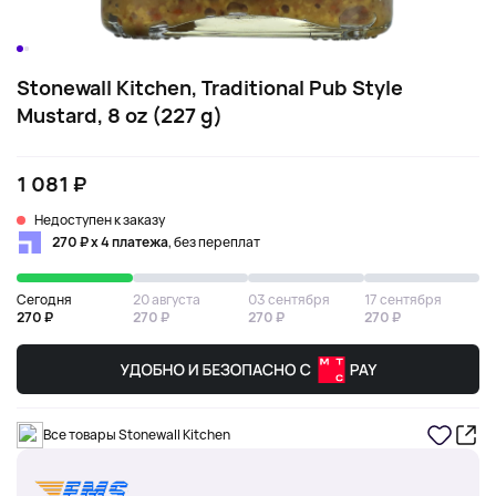
Stonewall Kitchen, Traditional Pub Style
Mustard, 8 oz (227 g)
1 081 ₽
Недоступен к заказу
270 ₽ х 4 платежа
, без переплат
Сегодня
20 августа
03 сентября
17 сентября
270 ₽
270 ₽
270 ₽
270 ₽
Все товары Stonewall Kitchen