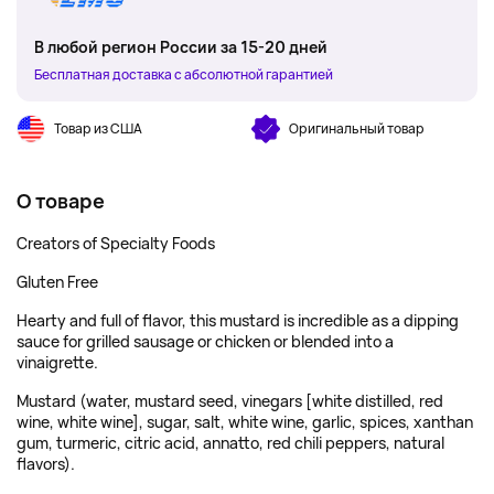
В любой регион России за 15-20 дней
Бесплатная доставка с абсолютной гарантией
Товар из США
Оригинальный товар
О товаре
Creators of Specialty Foods
Gluten Free
Hearty and full of flavor, this mustard is incredible as a dipping
sauce for grilled sausage or chicken or blended into a
vinaigrette.
Mustard (water, mustard seed, vinegars [white distilled, red
wine, white wine], sugar, salt, white wine, garlic, spices, xanthan
gum, turmeric, citric acid, annatto, red chili peppers, natural
flavors).