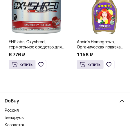
EHPlabs, Oxyshred,
Annie's Homegrown,
термогенное средство для
Органическая повязка
сжигания жира, малиновое
«Богиня», 236 мл (8 жидк.
6 776 ₽
1 158 ₽
освежение, 318 г (11,2 унции)
унц.)
КУПИТЬ
КУПИТЬ
DoBuy
Россия
Беларусь
Казахстан