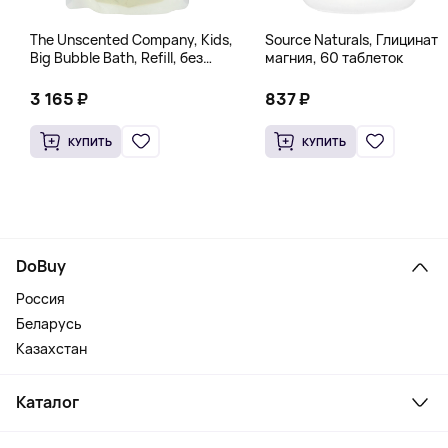
The Unscented Company, Kids,
Source Naturals, Глицинат
Big Bubble Bath, Refill, без
магния, 60 таблеток
отдушек, 1 л (33,8 жидк.
Унции)
3 165 ₽
837 ₽
КУПИТЬ
КУПИТЬ
DoBuy
Россия
Беларусь
Казахстан
Каталог
Смартфоны и гаджеты