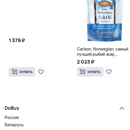
мг в каждой капсуле)
1 379 ₽
Carlson, Norwegian, самый
лучший рыбий жир,
натуральный лимон, 15
2 023 ₽
пакетиков (5 мл) каждый
КУПИТЬ
КУПИТЬ
DoBuy
Россия
Беларусь