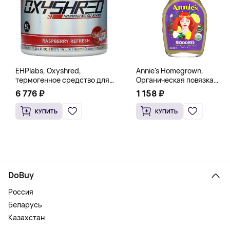
EHPlabs, Oxyshred,
Annie's Homegrown,
термогенное средство для
Органическая повязка
сжигания жира, малиновое
«Богиня», 236 мл (8 жидк.
6 776 ₽
1 158 ₽
освежение, 318 г (11,2 унции)
унц.)
КУПИТЬ
КУПИТЬ
DoBuy
Россия
Беларусь
Казахстан