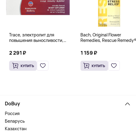
Trace, электролит для
Bach, Original Flower
повышения выносливости,
Remedies, Rescue Remedy®
PowerPak, со вкусом граната
натуральное средство для
и черники, 30 пакетиков по 5 г
снятия стресса, 10 мл
2 291 ₽
1 159 ₽
(0,18 унции)
(0,35 жидк. унции)
КУПИТЬ
КУПИТЬ
DoBuy
Россия
Беларусь
Казахстан