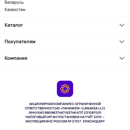
Беларусь
Казахстан
Каталог
Смартфоны и гаджеты
Покупателям
Ноутбуки, мониторы, VR
Товары для дома
Служба поддержки
Косметика и уход
Компания
Как заказать
Активный отдых
Оплата
О сервисе
Планшеты
Доставка
Контакты
Игровые консоли
Гарантия
Камеры
Возврат
TV и мультимедиа
Выкуп товара
Музыка и звук
АКЦИОНЕРНАЯ КОМПАНИЯ С ОГРАНИЧЕННОЙ
Спорт
ОТВЕТСТВЕННОСТЬЮ «ЛАНИАКЕЯ» (LANIAKEA LLC)
ИНН/КИО 9909637467/63746 КПП 231087001
Здоровье
НАЛОГОВЫЙ ОРГАН ПОСТАНОВКИ НА УЧЁТ 2310 —
Здоровье питомцев
ИНСПЕКЦИЯ ФНС РОССИИ № 2 ПО Г. КРАСНОДАРУ
Книги