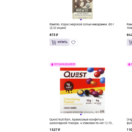
Rawmio, Кора с морской солью макадамии, 60 г
Raw
(2,12 унции)
тем
унц
873 ₽
642
КУПИТЬ
СЕГОДНЯ ДЕШЕВЛЕ
Quest Nutrition, Арахисовые конфеты в
Ori
шоколадной глазури, 4 упаковки по 49 г (1,73
фун
унции)
1 527 ₽
1 1