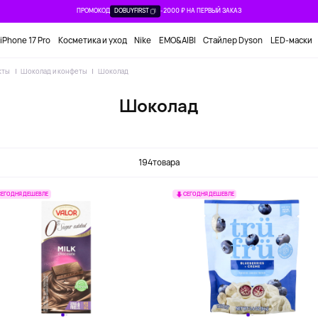
ПРОМОКОД
DOBUYFIRST
-2000 ₽ НА ПЕРВЫЙ ЗАКАЗ
iPhone 17 Pro
Косметика и уход
Nike
EMO&AIBI
Стайлер Dyson
LED-маски
кты
Шоколад и конфеты
Шоколад
Шоколад
194
товара
СЕГОДНЯ ДЕШЕВЛЕ
СЕГОДНЯ ДЕШЕВЛЕ