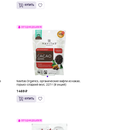
КУПИТЬ
СЕГОДНЯ ДЕШЕВЛЕ
в
Navitas Organics, органические вафли из какао,
горько-сладкий вкус, 227 г (8 унций)
1 469 ₽
КУПИТЬ
СЕГОДНЯ ДЕШЕВЛЕ