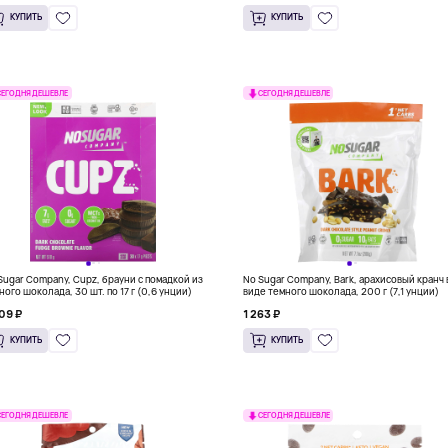
КУПИТЬ
КУПИТЬ
СЕГОДНЯ ДЕШЕВЛЕ
СЕГОДНЯ ДЕШЕВЛЕ
Sugar Company, Cupz, брауни с помадкой из
No Sugar Company, Bark, арахисовый кранч 
ного шоколада, 30 шт. по 17 г (0,6 унции)
виде темного шоколада, 200 г (7,1 унции)
09 ₽
1 263 ₽
КУПИТЬ
КУПИТЬ
СЕГОДНЯ ДЕШЕВЛЕ
СЕГОДНЯ ДЕШЕВЛЕ