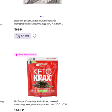
Rawmio, Essential Bar, органический
,
необработанный шоколад, 100% какао,
несладкий, 30 г (1,1 унции)
369 ₽
КУПИТЬ
СЕГОДНЯ ДЕШЕВЛЕ
олад
No Sugar Company, Keto Krax, темный
шоколад, миндаль и морская соль, 200 г (7,05
унции)
1 540 ₽