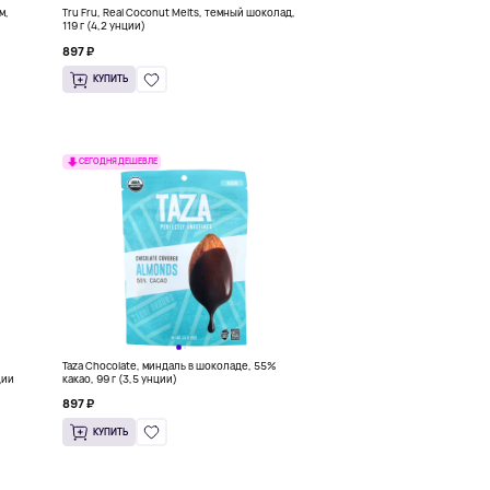
м,
Tru Fru, Real Coconut Melts, темный шоколад,
119 г (4,2 унции)
897 ₽
КУПИТЬ
СЕГОДНЯ ДЕШЕВЛЕ
Taza Chocolate, миндаль в шоколаде, 55%
ции
какао, 99 г (3,5 унции)
897 ₽
КУПИТЬ