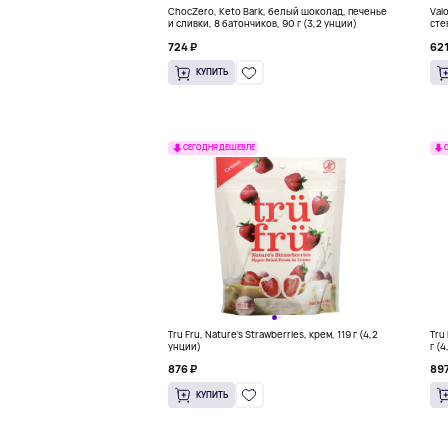
ChocZero, Keto Bark, белый шоколад, печенье
Val
и сливки, 8 батончиков, 90 г (3,2 унции)
сте
(3,
724 ₽
621
КУПИТЬ
СЕГОДНЯ ДЕШЕВЛЕ
Tru Fru, Nature's Strawberries, крем, 119 г (4,2
Tru
унции)
г (
876 ₽
897
КУПИТЬ