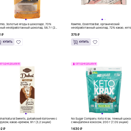
mio, Золотые ягоды в шоколаде, 70%
Rawmio, Essential Bar, органический
ный необработанный шоколад, 56,7 г (2
необработанный шоколад, 72% какао, кето
ии)
30 г (1,1 унции)
 ₽
375 ₽
КУПИТЬ
КУПИТЬ
СЕГОДНЯ ДЕШЕВЛЕ
СЕГОДНЯ ДЕШЕВЛЕ
ginal Natural Sweets, дубайский батончик с
No Sugar Company, Keto Krax, темный шок
дуком, какао-кремом, 91 г (3,2 унции)
с миндалем и кокосом, 200 г (7,05 унции)
02 ₽
1 630 ₽