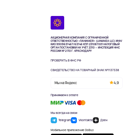
АКЦИОНЕРНАЯ КОМПАНИЯ С ОГРАНИЧЕННОЙ
ОТВЕТСТВЕННОСТЬЮ «ЛАНИАКЕЯ» (LANIAKEA LLC)
ИНН/
КИО 9909637467/63746 КПП 231087001
НАЛОГОВЫЙ
ОРГАН ПОСТАНОВКИ НА УЧЁТ 2310 — ИНСПЕКЦИЯ ФНС
РОССИИ № 2 ПО Г. КРАСНОДАРУ
ПРОВЕРИТЬ В ФНС РФ
СВИДЕТЕЛЬСТВО НА ТОВАРНЫЙ ЗНАК №1137338
Мы на Яндекс
4,9
Принимаем к оплате
Мы всегда на связи
Telegram
Vkontakte
Дзен
Мобильное приложение DoBuy