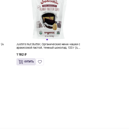
 (4
Justin's Nut Butter, Органические мини-чашки с
арахисовой пастой, темный шоколад, 133 г (4,7
унции)
1 182 ₽
КУПИТЬ