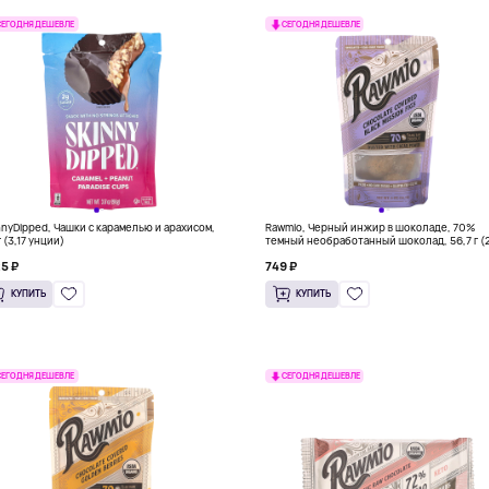
СЕГОДНЯ ДЕШЕВЛЕ
СЕГОДНЯ ДЕШЕВЛЕ
nnyDipped, Чашки с карамелью и арахисом,
Rawmio, Черный инжир в шоколаде, 70%
 (3,17 унции)
темный необработанный шоколад, 56,7 г (
унции)
25 ₽
749 ₽
КУПИТЬ
КУПИТЬ
СЕГОДНЯ ДЕШЕВЛЕ
СЕГОДНЯ ДЕШЕВЛЕ