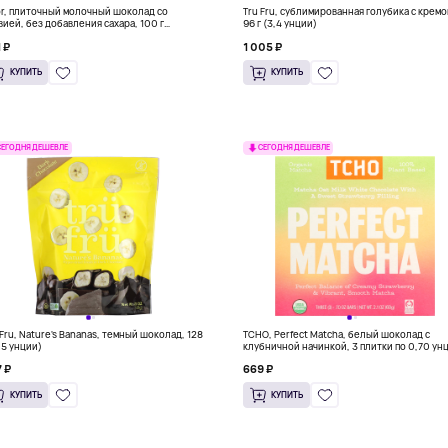
or, плиточный молочный шоколад со
Tru Fru, сублимированная голубика с кремо
вией, без добавления сахара, 100 г
96 г (3,4 унции)
5 унции)
 ₽
1 005 ₽
КУПИТЬ
КУПИТЬ
СЕГОДНЯ ДЕШЕВЛЕ
СЕГОДНЯ ДЕШЕВЛЕ
 Fru, Nature's Bananas, темный шоколад, 128
TCHO, Perfect Matcha, белый шоколад с
4,5 унции)
клубничной начинкой, 3 плитки по 0,70 ун
 ₽
669 ₽
КУПИТЬ
КУПИТЬ