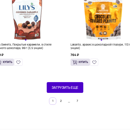
y's Sweets, Покрытые карамели, в стиле
Lakanto, арахис в шоколадной глазури, 113 г
ного шоколада, 99 г (3,5 унции)
унции)
 ₽
764 ₽
КУПИТЬ
КУПИТЬ
ЗАГРУЗИТЬ ЕЩЕ
…
1
2
7