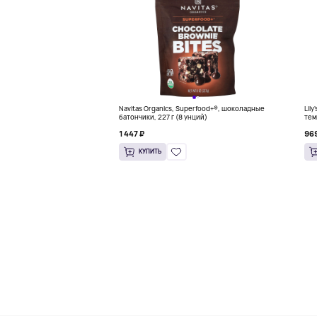
Navitas Organics, Superfood+®, шоколадные
Lil
батончики, 227 г (8 унций)
тем
1 447 ₽
969
КУПИТЬ