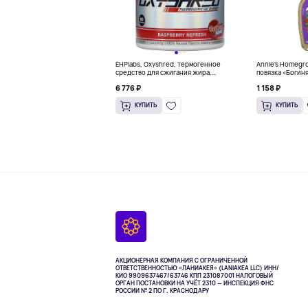
EHPlabs, Oxyshred, термогенное
Annie's Homegr
средство для сжигания жира,
повязка «Богиня
малиновое освежение, 318 г (11,2
6 776 ₽
1 158 ₽
унции)
КУПИТЬ
КУПИТЬ
АКЦИОНЕРНАЯ КОМПАНИЯ С ОГРАНИЧЕННОЙ
ОТВЕТСТВЕННОСТЬЮ «ЛАНИАКЕЯ» (LANIAKEA LLC)
ИНН/
КИО 9909637467/63746 КПП 231087001
НАЛОГОВЫЙ
ОРГАН ПОСТАНОВКИ НА УЧЁТ 2310 — ИНСПЕКЦИЯ ФНС
РОССИИ № 2 ПО Г. КРАСНОДАРУ