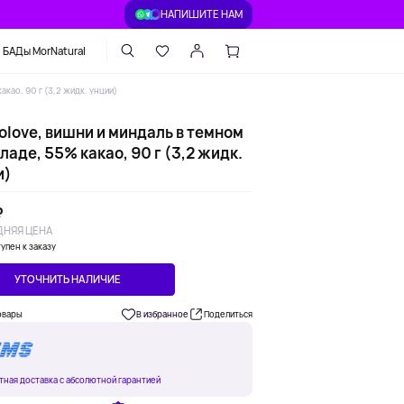
НАПИШИТЕ НАМ
БАДы MorNatural
као, 90 г (3,2 жидк. унции)
olove, вишни и миндаль в темном
аде, 55% какао, 90 г (3,2 жидк.
и)
₽
НЯЯ ЦЕНА
упен к заказу
УТОЧНИТЬ НАЛИЧИЕ
овары
В избранное
Поделиться
тная доставка с абсолютной гарантией