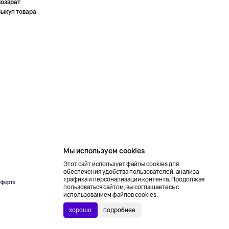
Возврат
Выкуп товара
Мы используем cookies
Этот сайт использует файлы cookies для
обеспечения удобства пользователей, анализа
трафика и персонализации контента. Продолжая
ферта
Создание сайта –
пользоваться сайтом, вы соглашаетесь с
NetLab
использованием файлов cookies.
хорошо
подробнее