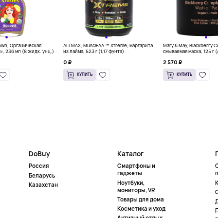
own, Органическая
ALLMAX, MusclEAA ™ Xtreme, маргарита
Mary & May, Blackberry 
», 236 мл (8 жидк. унц.)
из лайма, 523 г (1,17 фунта)
смываемая маска, 125 г 
0 ₽
2 570 ₽
КУПИТЬ
КУПИТЬ
DoBuy
Каталог
Россия
Смартфоны и
гаджеты
Беларусь
Ноутбуки,
К
Казахстан
мониторы, VR
Товары для дома
Косметика и уход
Активный отдых