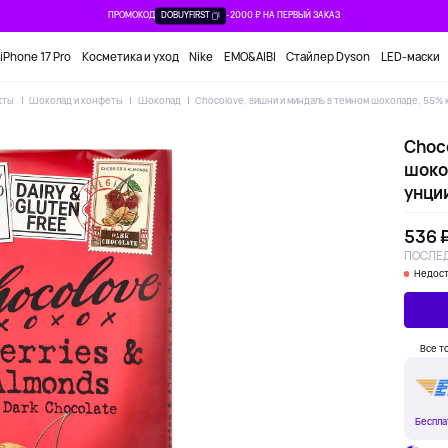
ПРОМОКОД
DOBUYFIRST
-2000 ₽ НА ПЕРВЫЙ ЗАКАЗ
iPhone 17 Pro
Косметика и уход
Nike
EMO&AIBI
Стайлер Dyson
LED-маски
кты
Шоколад и конфеты
Шоколад
Chocolove, вишни и миндаль в темном шоколаде, 55% ка
Choc
шокол
унци
536 
ПОСЛЕД
Недост
Все т
Беспла