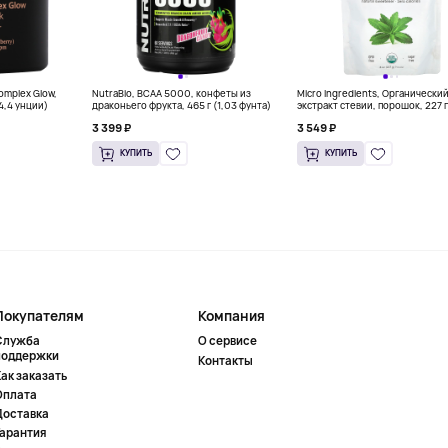
Complex Glow,
NutraBio, BCAA 5000, конфеты из
Micro Ingredients, Органически
(4,4 унции)
драконьего фрукта, 465 г (1,03 фунта)
экстракт стевии, порошок, 227 г
унций)
3 399 ₽
3 549 ₽
КУПИТЬ
КУПИТЬ
Покупателям
Компания
Служба
О сервисе
поддержки
Контакты
ак заказать
Оплата
Доставка
Гарантия