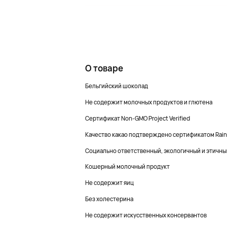
О товаре
Бельгийский шоколад
Не содержит молочных продуктов и глютена
Сертификат Non-GMO Project Verified
Качество какао подтверждено сертификатом Rainfor
Социально ответственный, экологичный и этичны
Кошерный молочный продукт
Не содержит яиц
Без холестерина
Не содержит искусственных консервантов