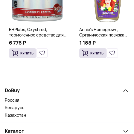
EHPlabs, Oxyshred,
Annie's Homegrown,
термогенное средство для
Органическая повязка
сжигания жира, малиновое
«Богиня», 236 мл (8 жидк.
6 776 ₽
1 158 ₽
освежение, 318 г (11,2 унции)
унц.)
КУПИТЬ
КУПИТЬ
DoBuy
Россия
Беларусь
Казахстан
Каталог