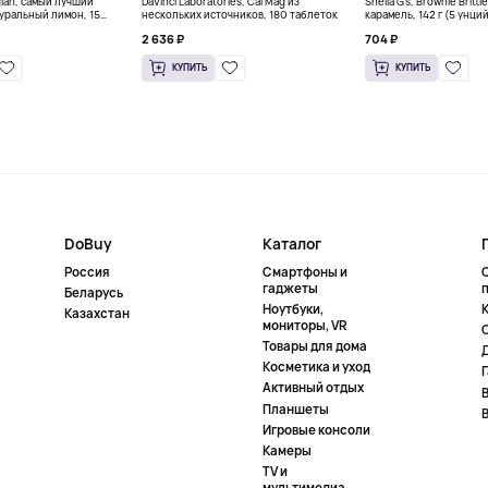
gian, самый лучший
DaVinci Laboratories, Cal Mag из
Sheila G's, Brownie Britt
уральный лимон, 15
нескольких источников, 180 таблеток
карамель, 142 г (5 унци
л) каждый
2 636 ₽
704 ₽
КУПИТЬ
КУПИТЬ
DoBuy
Каталог
Россия
Смартфоны и
гаджеты
Беларусь
Ноутбуки,
К
Казахстан
мониторы, VR
Товары для дома
Косметика и уход
Активный отдых
Планшеты
Игровые консоли
Камеры
TV и
мультимедиа