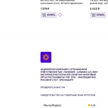
Bio Nutrition, Активированный
Carlson, Norwe
кокосовый уголь, 90 вегетарианских
рыбий жир, нат
капсул (260 мг в каждой капсуле)
пакетиков (5 м
1 379 ₽
2 023 ₽
КУПИТЬ
КУПИТЬ
АКЦИОНЕРНАЯ КОМПАНИЯ С ОГРАНИЧЕННОЙ
ОТВЕТСТВЕННОСТЬЮ «ЛАНИАКЕЯ» (LANIAKEA LLC)
ИНН/
КИО 9909637467/63746 КПП 231087001
НАЛОГОВЫЙ
ОРГАН ПОСТАНОВКИ НА УЧЁТ 2310 — ИНСПЕКЦИЯ ФНС
РОССИИ № 2 ПО Г. КРАСНОДАРУ
ПРОВЕРИТЬ В ФНС РФ
СВИДЕТЕЛЬСТВО НА ТОВАРНЫЙ ЗНАК №1137338
Мы на Яндекс
4,9