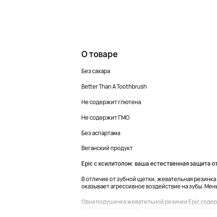
О товаре
Без сахара
Better Than A Toothbrush
Не содержит глютена
Не содержит ГМО
Без аспартама
Веганский продукт
Epic с ксилитолом: ваша естественная защита 
В отличие от зубной щетки, жевательная резинка 
оказывает агрессивное воздействие на зубы. Ме
Одна подушечка жевательной резинки Epic содерж
либо других аналогах. Это означает, что кариес не 