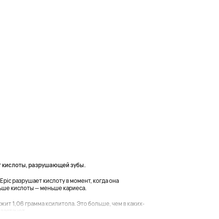
от кислоты, разрушающей зубы.
Epic разрушает кислоту в момент, когда она
ньше кислоты — меньше кариеса.
ит 1,06 грамма ксилитола. Это больше, чем в каких-
застанет...