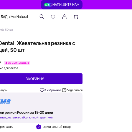
НАПИШИТЕ НАМ
БАДы MorNatural
цей, 50 шт
Dental, Жевательная резинка с
цей, 50 шт
₽
СЕГОДНЯ ДЕШЕВЛЕ
но для заказа
В КОРЗИНУ
овары
В избранное
Поделиться
ой регион России за 15-20 дней
тная доставка с абсолютной гарантией
ар из США
Оригинальный товар