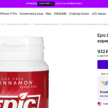
ПРОМОКОД
DOBUYFIRST
-2000 ₽ НА ПЕРВЫЙ ЗАКАЗ
iPhone 17 Pro
Косметика и уход
Nike
EMO&AIBI
Стайлер Dyson
LED-маски
кты
Шоколад и конфеты
Жевательная резинка
Epic Dental, Жевательная резинка с кори
Epic 
кори
932 
Доступ
Все т
В люб
Беспла
Тов