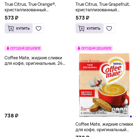
True Citrus, True Orange®,
True Citrus, True Grapefruit,
кристаллизованный
кристаллизованный
апельсин, 32 пакетика, 25,6 г
грейпфрут, несладкий, 32
573 ₽
573 ₽
(0,90 унции)
пакетика, 25,6 г (0,90 унции)
КУПИТЬ
КУПИТЬ
СЕГОДНЯ ДЕШЕВЛЕ
СЕГОДНЯ ДЕШЕВЛЕ
Coffee Mate, жидкие сливки
для кофе, оригинальные, 24
сливки по 11 мл (3/8 жидк.
унции)
738 ₽
Coffee Mate, жидкие сливки
для кофе, оригинальный
вкус, 24 шт.