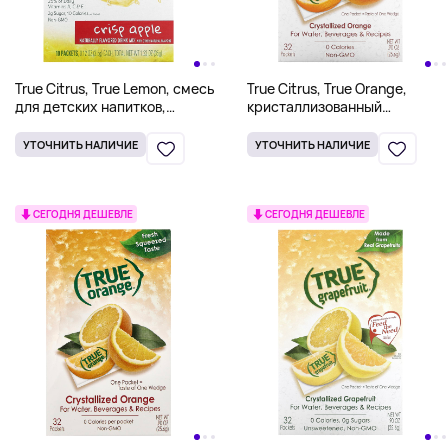
True Citrus, True Lemon, смесь
True Citrus, True Orange,
для детских напитков,
кристаллизованный
хрустящее яблоко, 10
апельсин, 25,6 г (0,90 унции)
пакетиков по 3,5 г (0,12
УТОЧНИТЬ НАЛИЧИЕ
УТОЧНИТЬ НАЛИЧИЕ
унции)
СЕГОДНЯ ДЕШЕВЛЕ
СЕГОДНЯ ДЕШЕВЛЕ