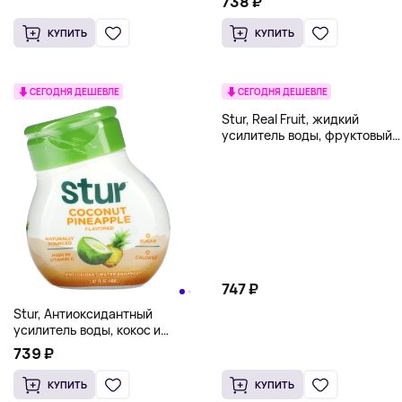
738 ₽
КУПИТЬ
КУПИТЬ
СЕГОДНЯ ДЕШЕВЛЕ
СЕГОДНЯ ДЕШЕВЛЕ
Stur, Real Fruit, жидкий
усилитель воды, фруктовый
пунш, 48 мл (1,62 жидк.
унции)
747 ₽
Stur, Антиоксидантный
усилитель воды, кокос и
ананас, 48 мл (1,62 жидк.
739 ₽
унц.)
КУПИТЬ
КУПИТЬ