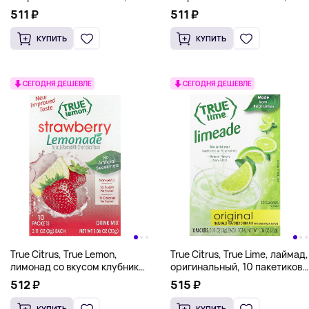
черешня и клюква,
дикая ежевика и гранат,
511 ₽
511 ₽
6 пакетиков, 16,2 г
6 пакетиков, 16,2 г
КУПИТЬ
КУПИТЬ
СЕГОДНЯ ДЕШЕВЛЕ
СЕГОДНЯ ДЕШЕВЛЕ
True Citrus, True Lemon,
True Citrus, True Lime, лаймад,
лимонад со вкусом клубники,
оригинальный, 10 пакетиков
10 пакетиков, 30 г
по 3 г (0,11 унции)
512 ₽
515 ₽
КУПИТЬ
КУПИТЬ