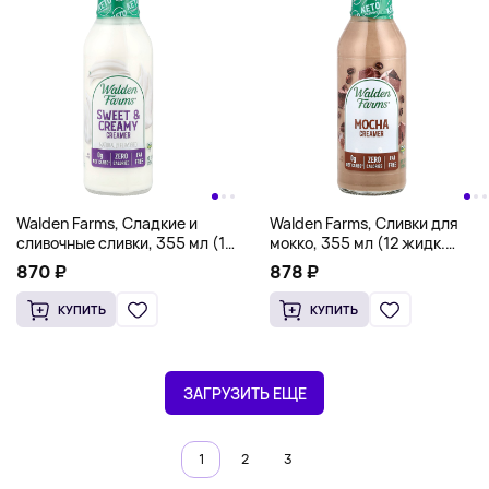
Walden Farms, Сладкие и
Walden Farms, Сливки для
сливочные сливки, 355 мл (12
мокко, 355 мл (12 жидк.
жидк. Унций)
Унций)
870 ₽
878 ₽
КУПИТЬ
КУПИТЬ
ЗАГРУЗИТЬ ЕЩЕ
1
2
3