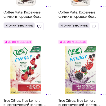
Coffee Mate, Кофейные
Coffee Mate, Кофейные
сливки в порошке, без
сливки в порошке, без
сахара, французская ваниль,
сахара, ваниль и карамель,
289,1 г (10,2 унции)
289,1 г (10,2 унции)
УТОЧНИТЬ НАЛИЧИЕ
УТОЧНИТЬ НАЛИЧИЕ
СЕГОДНЯ ДЕШЕВЛЕ
СЕГОДНЯ ДЕШЕВЛЕ
True Citrus, True Lemon,
True Citrus, True Lemon,
энергетический напиток,
энергетический напиток,