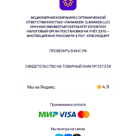
Возврат
TV и мультимедиа
Выкуп товара
Музыка и звук
АКЦИОНЕРНАЯ КОМПАНИЯ С ОГРАНИЧЕННОЙ
Спорт
ОТВЕТСТВЕННОСТЬЮ «ЛАНИАКЕЯ» (LANIAKEA LLC)
ИНН/КИО 9909637467/63746 КПП 231087001
Здоровье
НАЛОГОВЫЙ ОРГАН ПОСТАНОВКИ НА УЧЁТ 2310 —
Здоровье питомцев
ИНСПЕКЦИЯ ФНС РОССИИ № 2 ПО Г. КРАСНОДАРУ
Книги
Одежда и аксессуары
ПРОВЕРИТЬ В ФНС РФ
СВИДЕТЕЛЬСТВО НА ТОВАРНЫЙ ЗНАК №1137338
4,9
Мы на Яндекс
Принимаем к оплате
Мы всегда на связи