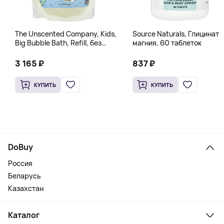
The Unscented Company, Kids,
Source Naturals, Глицинат
Big Bubble Bath, Refill, без
магния, 60 таблеток
отдушек, 1 л (33,8 жидк.
Унции)
3 165 ₽
837 ₽
КУПИТЬ
КУПИТЬ
DoBuy
Россия
Беларусь
Казахстан
Каталог