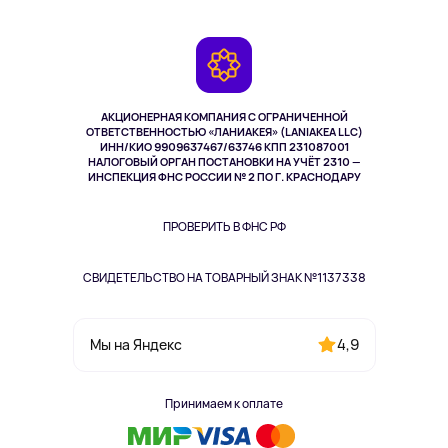
Планшеты
Доставка
Контакты
Игровые консоли
Гарантия
Камеры
Возврат
TV и мультимедиа
Выкуп товара
Музыка и звук
АКЦИОНЕРНАЯ КОМПАНИЯ С ОГРАНИЧЕННОЙ
Спорт
ОТВЕТСТВЕННОСТЬЮ «ЛАНИАКЕЯ» (LANIAKEA LLC)
ИНН/КИО 9909637467/63746 КПП 231087001
Здоровье
НАЛОГОВЫЙ ОРГАН ПОСТАНОВКИ НА УЧЁТ 2310 —
Здоровье питомцев
ИНСПЕКЦИЯ ФНС РОССИИ № 2 ПО Г. КРАСНОДАРУ
Книги
Одежда и аксессуары
ПРОВЕРИТЬ В ФНС РФ
СВИДЕТЕЛЬСТВО НА ТОВАРНЫЙ ЗНАК №1137338
4,9
Мы на Яндекс
Принимаем к оплате