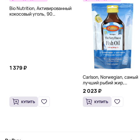
Bio Nutrition, Активированный
кокосовый уголь, 90
вегетарианских капсул (260
мг в каждой капсуле)
1 379 ₽
Carlson, Norwegian, самый
лучший рыбий жир,
натуральный лимон, 15
2 023 ₽
пакетиков (5 мл) каждый
КУПИТЬ
КУПИТЬ