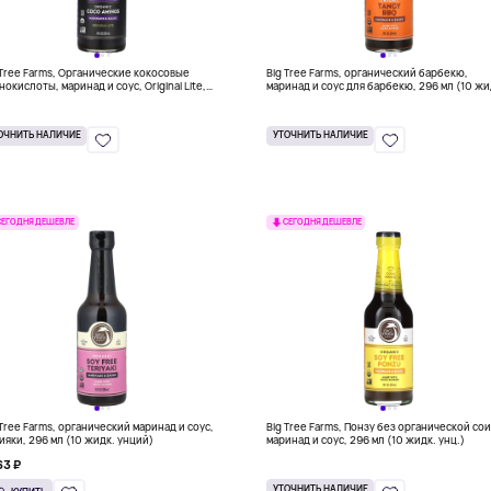
 Tree Farms, Органические кокосовые
Big Tree Farms, органический барбекю,
нокислоты, маринад и соус, Original Lite,
маринад и соус для барбекю, 296 мл (10 жи
 мл (10 жидк. унц.)
унций)
ОЧНИТЬ НАЛИЧИЕ
УТОЧНИТЬ НАЛИЧИЕ
СЕГОДНЯ ДЕШЕВЛЕ
СЕГОДНЯ ДЕШЕВЛЕ
 Tree Farms, органический маринад и соус,
Big Tree Farms, Понзу без органической сои
ияки, 296 мл (10 жидк. унций)
маринад и соус, 296 мл (10 жидк. унц.)
63 ₽
УТОЧНИТЬ НАЛИЧИЕ