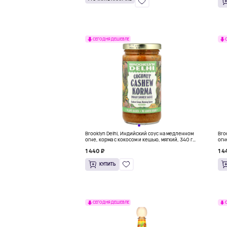
СЕГОДНЯ ДЕШЕВЛЕ
Brooklyn Delhi, Индийский соус на медленном
Bro
огне, корма с кокосом и кешью, мягкий, 340 г
огн
(12 унций)
1 440 ₽
1 4
КУПИТЬ
СЕГОДНЯ ДЕШЕВЛЕ