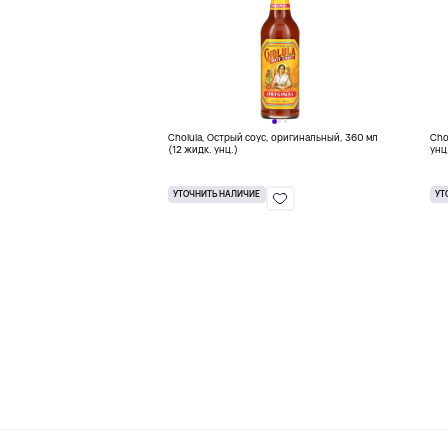
Cholula, Острый соус, оригинальный, 360 мл
Cho
(12 жидк. унц.)
унц
УТОЧНИТЬ НАЛИЧИЕ
УТ