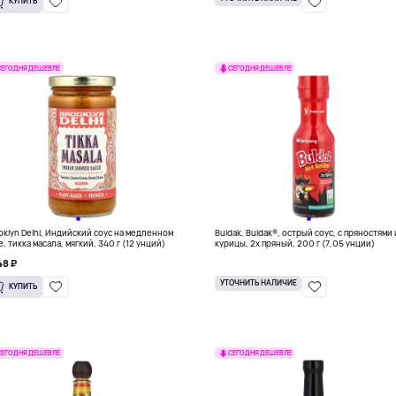
КУПИТЬ
СЕГОДНЯ ДЕШЕВЛЕ
СЕГОДНЯ ДЕШЕВЛЕ
oklyn Delhi, Индийский соус на медленном
Buldak, Buldak®, острый соус, с пряностями 
е, тикка масала, мягкий, 340 г (12 унций)
курицы, 2х пряный, 200 г (7,05 унции)
48 ₽
УТОЧНИТЬ НАЛИЧИЕ
КУПИТЬ
СЕГОДНЯ ДЕШЕВЛЕ
СЕГОДНЯ ДЕШЕВЛЕ