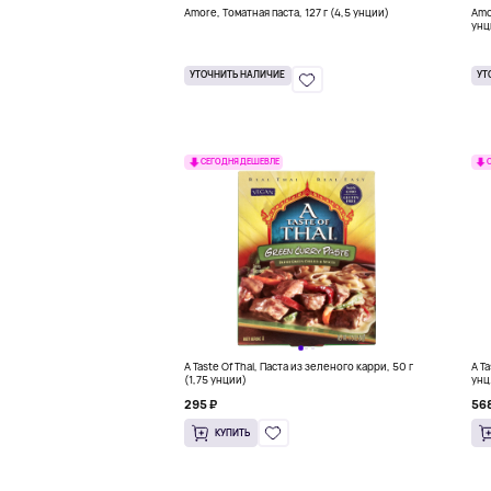
Amore, Томатная паста, 127 г (4,5 унции)
Amo
унц
УТОЧНИТЬ НАЛИЧИЕ
УТ
СЕГОДНЯ ДЕШЕВЛЕ
A Taste Of Thai, Паста из зеленого карри, 50 г
A T
(1,75 унции)
унц
295 ₽
568
КУПИТЬ