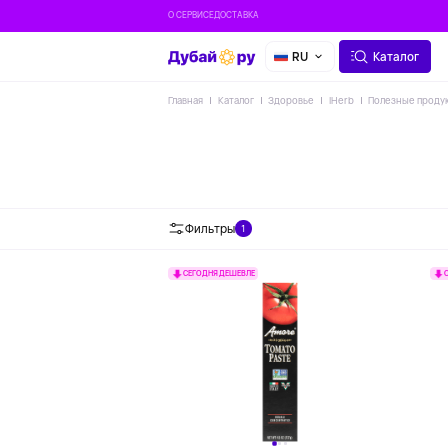
О СЕРВИСЕ
ДОСТАВКА
RU
Каталог
Главная
Каталог
Здоровье
IHerb
Полезные проду
Ко
амин
Фильтры
1
СЕГОДНЯ ДЕШЕВЛЕ