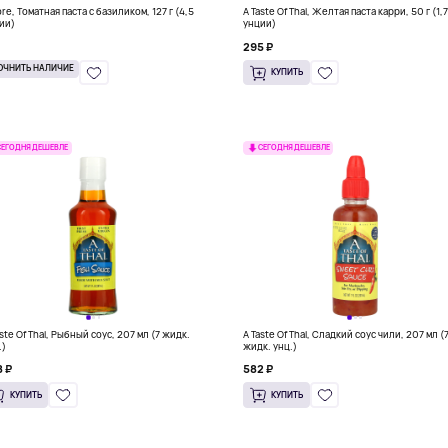
re, Томатная паста с базиликом, 127 г (4,5
A Taste Of Thai, Желтая паста карри, 50 г (1,
ии)
унции)
295 ₽
ОЧНИТЬ НАЛИЧИЕ
КУПИТЬ
СЕГОДНЯ ДЕШЕВЛЕ
СЕГОДНЯ ДЕШЕВЛЕ
aste Of Thai, Рыбный соус, 207 мл (7 жидк.
A Taste Of Thai, Сладкий соус чили, 207 мл (
.)
жидк. унц.)
 ₽
582 ₽
КУПИТЬ
КУПИТЬ