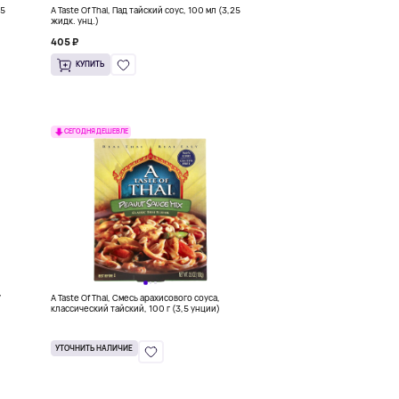
75
A Taste Of Thai, Пад тайский соус, 100 мл (3,25
жидк. унц.)
405 ₽
КУПИТЬ
СЕГОДНЯ ДЕШЕВЛЕ
7
A Taste Of Thai, Смесь арахисового соуса,
классический тайский, 100 г (3,5 унции)
УТОЧНИТЬ НАЛИЧИЕ