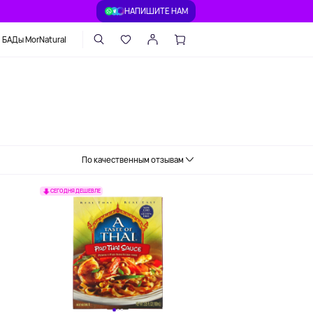
НАПИШИТЕ НАМ
БАДы MorNatural
с и соус
сты
По качественным отзывам
СЕГОДНЯ ДЕШЕВЛЕ