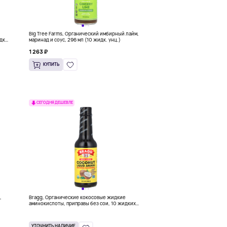
Big Tree Farms, Органический имбирный лайм,
дк.
маринад и соус, 296 мл (10 жидк. унц.)
1 263 ₽
КУПИТЬ
СЕГОДНЯ ДЕШЕВЛЕ
,
Bragg, Органические кокосовые жидкие
аминокислоты, приправы без сои, 10 жидких
унций (296 мл)
УТОЧНИТЬ НАЛИЧИЕ