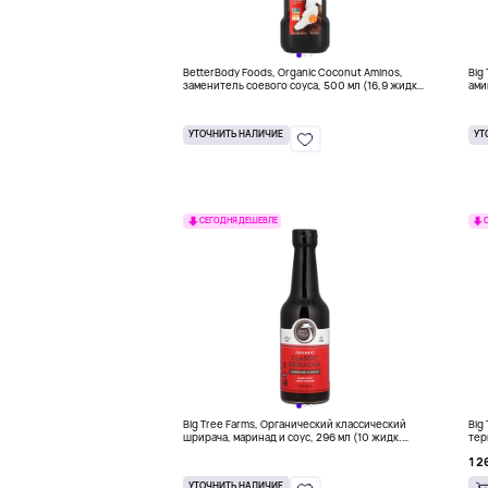
BetterBody Foods, Organic Coconut Aminos,
Big
заменитель соевого соуса, 500 мл (16,9 жидк.
ами
унц.)
296
УТОЧНИТЬ НАЛИЧИЕ
УТ
СЕГОДНЯ ДЕШЕВЛЕ
Big Tree Farms, Органический классический
Big
шрирача, маринад и соус, 296 мл (10 жидк.
тер
унц.)
1 2
УТОЧНИТЬ НАЛИЧИЕ