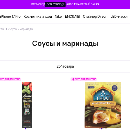
ПРОМОКОД
DOBUYFIRST
-2000 ₽ НА ПЕРВЫЙ ЗАКАЗ
iPhone 17 Pro
Косметика и уход
Nike
EMO&AIBI
Стайлер Dyson
LED-маски
кты
Соусы и маринады
Соусы и маринады
косовые
Паста и соус с карри
Соус для барбекю
Томатный соу
окислоты
для па
254
товара
СЕГОДНЯ ДЕШЕВЛЕ
СЕГОДНЯ ДЕШЕВЛЕ