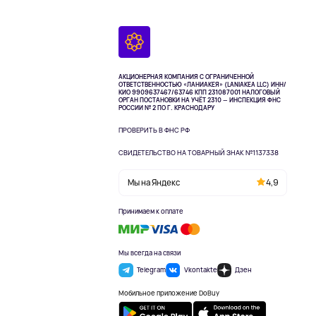
АКЦИОНЕРНАЯ КОМПАНИЯ С ОГРАНИЧЕННОЙ
ОТВЕТСТВЕННОСТЬЮ «ЛАНИАКЕЯ» (LANIAKEA LLC)
ИНН/
КИО 9909637467/63746 КПП 231087001
НАЛОГОВЫЙ
ОРГАН ПОСТАНОВКИ НА УЧЁТ 2310 — ИНСПЕКЦИЯ ФНС
РОССИИ № 2 ПО Г. КРАСНОДАРУ
ПРОВЕРИТЬ В ФНС РФ
СВИДЕТЕЛЬСТВО НА ТОВАРНЫЙ ЗНАК №1137338
Мы на Яндекс
4,9
Принимаем к оплате
Мы всегда на связи
Telegram
Vkontakte
Дзен
Мобильное приложение DoBuy