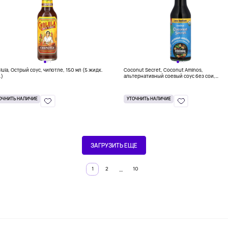
lula, Острый соус, чипотле, 150 мл (5 жидк.
Coconut Secret, Coconut Aminos,
.)
альтернативный соевый соус без сои,
оригинальный вкус, 237 мл (8 жидк. унций)
ОЧНИТЬ НАЛИЧИЕ
УТОЧНИТЬ НАЛИЧИЕ
ЗАГРУЗИТЬ ЕЩЕ
…
1
2
10