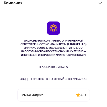
Косметика и уход
Компания
Как заказать
Активный отдых
Оплата
О сервисе
Планшеты
Доставка
Контакты
Игровые консоли
Гарантия
Камеры
Возврат
TV и мультимедиа
Выкуп товара
Музыка и звук
АКЦИОНЕРНАЯ КОМПАНИЯ С ОГРАНИЧЕННОЙ
Спорт
ОТВЕТСТВЕННОСТЬЮ «ЛАНИАКЕЯ» (LANIAKEA LLC)
ИНН/КИО 9909637467/63746 КПП 231087001
Здоровье
НАЛОГОВЫЙ ОРГАН ПОСТАНОВКИ НА УЧЁТ 2310 —
Здоровье питомцев
ИНСПЕКЦИЯ ФНС РОССИИ № 2 ПО Г. КРАСНОДАРУ
Книги
Одежда и аксессуары
ПРОВЕРИТЬ В ФНС РФ
СВИДЕТЕЛЬСТВО НА ТОВАРНЫЙ ЗНАК №1137338
4,9
Мы на Яндекс