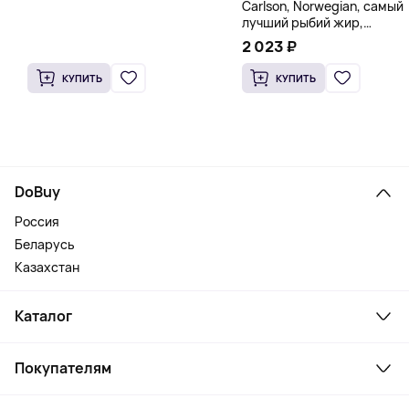
Carlson, Norwegian, самый
лучший рыбий жир,
натуральный лимон, 15
2 023 ₽
пакетиков (5 мл) каждый
КУПИТЬ
КУПИТЬ
DoBuy
Россия
Беларусь
Казахстан
Каталог
Смартфоны и гаджеты
Покупателям
Ноутбуки, мониторы, VR
Товары для дома
Служба поддержки