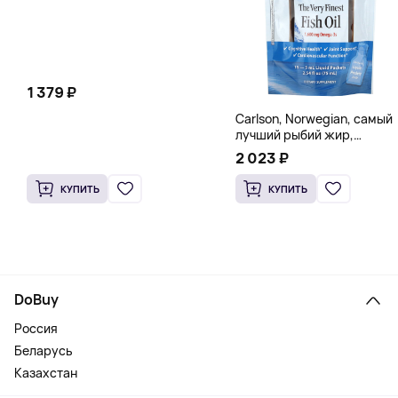
1 379 ₽
Carlson, Norwegian, самый
лучший рыбий жир,
натуральный лимон, 15
2 023 ₽
пакетиков (5 мл) каждый
КУПИТЬ
КУПИТЬ
DoBuy
Россия
Беларусь
Казахстан