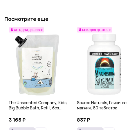
Посмотрите еще
СЕГОДНЯ ДЕШЕВЛЕ
СЕГОДНЯ ДЕШЕВЛЕ
The Unscented Company, Kids,
Source Naturals, Глицинат
Big Bubble Bath, Refill, без
магния, 60 таблеток
отдушек, 1 л (33,8 жидк.
Унции)
3 165 ₽
837 ₽