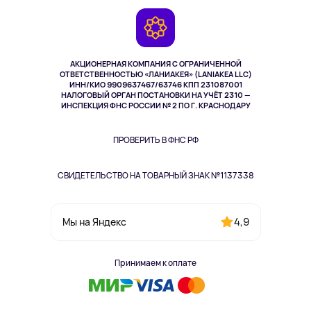
Игровые консоли
Гарантия
Камеры
Возврат
TV и мультимедиа
Выкуп товара
Музыка и звук
АКЦИОНЕРНАЯ КОМПАНИЯ С ОГРАНИЧЕННОЙ
Спорт
ОТВЕТСТВЕННОСТЬЮ «ЛАНИАКЕЯ» (LANIAKEA LLC)
ИНН/КИО 9909637467/63746 КПП 231087001
Здоровье
НАЛОГОВЫЙ ОРГАН ПОСТАНОВКИ НА УЧЁТ 2310 —
Здоровье питомцев
ИНСПЕКЦИЯ ФНС РОССИИ № 2 ПО Г. КРАСНОДАРУ
Книги
Одежда и аксессуары
ПРОВЕРИТЬ В ФНС РФ
СВИДЕТЕЛЬСТВО НА ТОВАРНЫЙ ЗНАК №1137338
4,9
Мы на Яндекс
Принимаем к оплате