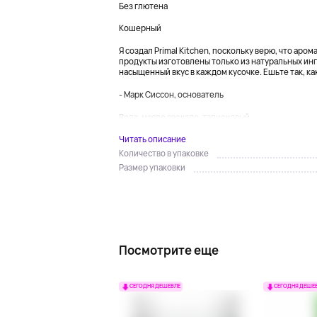
Без глютена
Кошерный
Я создал Primal Kitchen, поскольку верю, что аро
продукты изготовлены только из натуральных инг
насыщенный вкус в каждом кусочке. Ешьте так, как
- Марк Сиссон, основатель
Вода, масло авокадо, тапиоковый...
Читать описание
Количество в упаковке
Размер упаковки
Посмотрите еще
СЕГОДНЯ ДЕШЕВЛЕ
СЕГОДНЯ ДЕШЕ