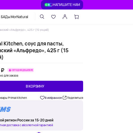
НАПИШИТЕ НАМ
БАДы MorNatural
ганский «Альфредо», 425 г (15 унций)
l Kitchen, соус для пасты,
ский «Альфредо», 425 г (15
й)
 ₽
СЕГОДНЯ ДЕШЕВЛЕ
но для заказа
В КОРЗИНУ
овары Primal Kitchen
В избранное
Поделиться
ой регион России за 15-20 дней
тная доставка с абсолютной гарантией