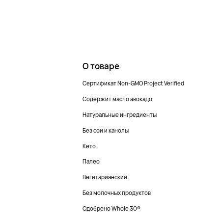
О товаре
Сертификат Non-GMO Project Verified
Содержит масло авокадо
Натуральные ингредиенты
Без сои и канолы
Кето
Палео
Вегетарианский
Без молочных продуктов
Одобрено Whole 30®