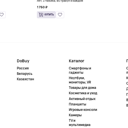
лет, 3 тюбика, 80 гранул в каждом
1 750 ₽
КУПИТЬ
DoBuy
Каталог
Россия
Смартфоны и
гаджеты
Беларусь
Ноутбуки,
К
Казахстан
мониторы, VR
Товары для дома
Косметика и уход
Активный отдых
Планшеты
Игровые консоли
Камеры
TV и
мультимедиа