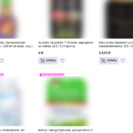
own, Органическая
ALLMAX, MusclEAA ™ Xtreme, маргарита
Mary & May, Blackberry C
», 236 мл (8 жидк. унц.)
из лайма, 523 г (1,17 фунта)
смываемая маска, 125 г (
0 ₽
2 570 ₽
КУПИТЬ
КУПИТЬ
ВЛЕ
СЕГОДНЯ ДЕШЕВЛЕ
s, InflamaZyme, 90
Boiron, AllergyCalm Kids, для детей от 2