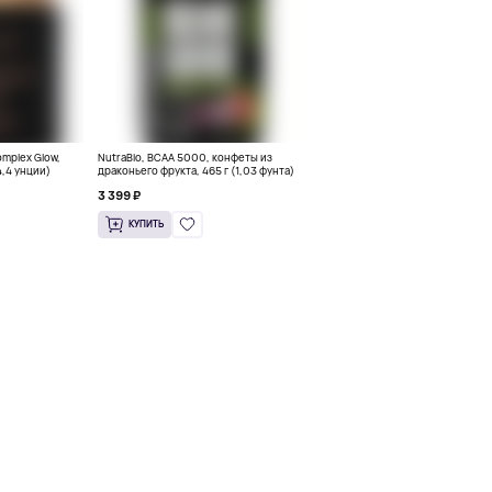
omplex Glow,
NutraBio, BCAA 5000, конфеты из
4,4 унции)
драконьего фрукта, 465 г (1,03 фунта)
3 399 ₽
КУПИТЬ