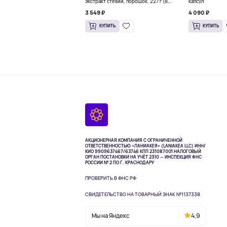
экстракт стевии, порошок, 227 г (8
капсул
унций)
3 549 ₽
4 090 ₽
КУПИТЬ
КУПИТЬ
АКЦИОНЕРНАЯ КОМПАНИЯ С ОГРАНИЧЕННОЙ
ОТВЕТСТВЕННОСТЬЮ «ЛАНИАКЕЯ» (LANIAKEA LLC)
ИНН/
КИО 9909637467/63746 КПП 231087001
НАЛОГОВЫЙ
ОРГАН ПОСТАНОВКИ НА УЧЁТ 2310 — ИНСПЕКЦИЯ ФНС
РОССИИ № 2 ПО Г. КРАСНОДАРУ
ПРОВЕРИТЬ В ФНС РФ
СВИДЕТЕЛЬСТВО НА ТОВАРНЫЙ ЗНАК №1137338
Мы на Яндекс
4,9