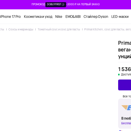
ПРОМОКОД
DOBUYFIRST
-2000 ₽ НА ПЕРВЫЙ ЗАКАЗ
iPhone 17 Pro
Косметика и уход
Nike
EMO&AIBI
Стайлер Dyson
LED-маски
кты
Соусы и маринады
Томатный соус и соус для пасты
Primal Kitchen, соус для пасты, ве
Prima
веган
унци
1 536
Доступ
Все т
В люб
Беспла