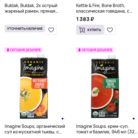
Buldak, Buldak, 2х острый
Kettle & Fire, Bone Broth,
жареный рамен, пряная
классическая говядина, с
курица, 5 пакетиков по 140 г
пониженным содержанием
1 383 ₽
(4,94 унции)
натрия, 479 г (16,9 унции)
УТОЧНИТЬ НАЛИЧИЕ
КУПИТЬ
СЕГОДНЯ ДЕШЕВЛЕ
СЕГОДНЯ ДЕШЕВЛЕ
Imagine Soups, органический
Imagine Soups, крем-суп,
суп из мускатной тыквы, с
томат и базилик, 946 мл (32
кремовым вкусом, 946 мл (32
жидк. унции)