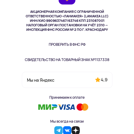
Выкуп товара
Музыка и звук
АКЦИОНЕРНАЯ КОМПАНИЯ С ОГРАНИЧЕННОЙ
Спорт
ОТВЕТСТВЕННОСТЬЮ «ЛАНИАКЕЯ» (LANIAKEA LLC)
ИНН/КИО 9909637467/63746 КПП 231087001
Здоровье
НАЛОГОВЫЙ ОРГАН ПОСТАНОВКИ НА УЧЁТ 2310 —
Здоровье питомцев
ИНСПЕКЦИЯ ФНС РОССИИ № 2 ПО Г. КРАСНОДАРУ
Книги
Одежда и аксессуары
ПРОВЕРИТЬ В ФНС РФ
СВИДЕТЕЛЬСТВО НА ТОВАРНЫЙ ЗНАК №1137338
4,9
Мы на Яндекс
Принимаем к оплате
Мы всегда на связи