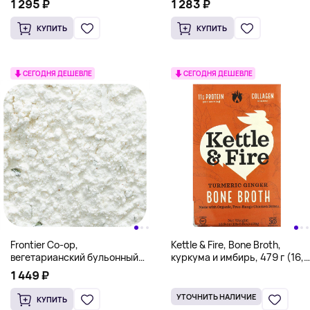
1 295 ₽
1 283 ₽
жидк. унции)
КУПИТЬ
КУПИТЬ
СЕГОДНЯ ДЕШЕВЛЕ
СЕГОДНЯ ДЕШЕВЛЕ
Frontier Co-op,
Kettle & Fire, Bone Broth,
вегетарианский бульонный
куркума и имбирь, 479 г (16,9
порошок, без курицы, 453 г
унции)
1 449 ₽
(16 унций)
УТОЧНИТЬ НАЛИЧИЕ
КУПИТЬ