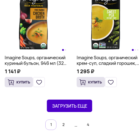
Imagine Soups, органический
Imagine Soups, органический
куриный бульон, 946 мл (32
крем-суп, сладкий горошек,
жидк. унции)
946 мл (32 жидк. унции)
1 141 ₽
1 295 ₽
КУПИТЬ
КУПИТЬ
ЗАГРУЗИТЬ ЕЩЕ
…
1
2
4