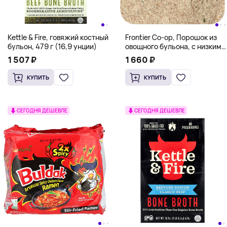
Kettle & Fire, говяжий костный
Frontier Co-op, Порошок из
бульон, 479 г (16,9 унции)
овощного бульона, с низким
содержанием натрия, 453 г
1 507 ₽
1 660 ₽
(16 унций)
КУПИТЬ
КУПИТЬ
СЕГОДНЯ ДЕШЕВЛЕ
СЕГОДНЯ ДЕШЕВЛЕ