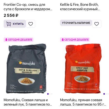
Frontier Co-op, смесь для
Kettle & Fire, Bone Broth,
супа с брокколи и чеддером,
классический куриный
453 г (16 унций)
бульон, 907 г (32 унции)
2 556 ₽
УТОЧНИТЬ НАЛИЧИЕ
КУПИТЬ
СЕГОДНЯ ДЕШЕВЛЕ
СЕГОДНЯ ДЕШЕВЛЕ
Momofuku, Соевая лапша и
Momofuku, пряная соевая
зеленый лук, 5 пакетиков по
лапша, 5 пакетиков по 95 г
96 г (3,39 унции)
(3,35 унции)