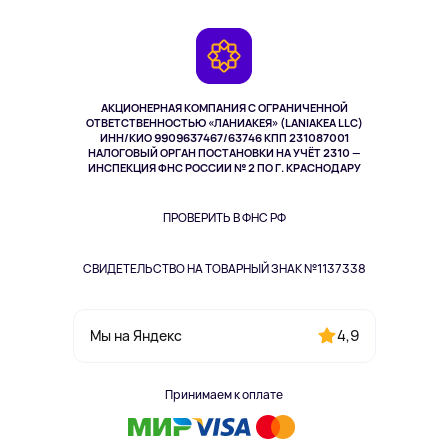
Доставка
Контакты
Игровые консоли
Гарантия
Камеры
Возврат
TV и мультимедиа
Выкуп товара
Музыка и звук
АКЦИОНЕРНАЯ КОМПАНИЯ С ОГРАНИЧЕННОЙ
Спорт
ОТВЕТСТВЕННОСТЬЮ «ЛАНИАКЕЯ» (LANIAKEA LLC)
ИНН/КИО 9909637467/63746 КПП 231087001
Здоровье
НАЛОГОВЫЙ ОРГАН ПОСТАНОВКИ НА УЧЁТ 2310 —
Здоровье питомцев
ИНСПЕКЦИЯ ФНС РОССИИ № 2 ПО Г. КРАСНОДАРУ
Книги
Одежда и аксессуары
ПРОВЕРИТЬ В ФНС РФ
СВИДЕТЕЛЬСТВО НА ТОВАРНЫЙ ЗНАК №1137338
4,9
Мы на Яндекс
Принимаем к оплате