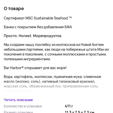
О товаре
Сертификат MSC Sustainable Seafood ™
Банка с покрытием без добавления БФА
Просто. Honest. Морепродуктов.
Мы создаем нашу похлебку из моллюсков из Новой Англии
небольшими партиями, как люди на побережье штата Мэн из
поколения в поколение, с сочными моллюсками и простыми,
полезными ингредиентами.
Bar Harbor® открывает для вас море!
Вода, картофель, моллюски, пшеничная мука, сливочное
масло (молоко, соль), нативный тапиоковый крахмал,
морская соль, обезвоженный лук, приправленная соль,
сахара, паприка,...
Читать описание
Количество в упаковке
411 г
Размер упаковки
11,3 x 7,5 x 7,2 см