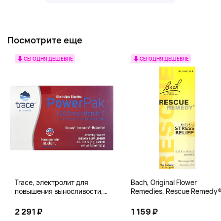
Посмотрите еще
СЕГОДНЯ ДЕШЕВЛЕ
СЕГОДНЯ ДЕШЕВЛЕ
Trace, электролит для
Bach, Original Flower
повышения выносливости,
Remedies, Rescue Remedy®
PowerPak, со вкусом граната
натуральное средство для
и черники, 30 пакетиков по 5 г
снятия стресса, 10 мл
2 291 ₽
1 159 ₽
(0,18 унции)
(0,35 жидк. унции)