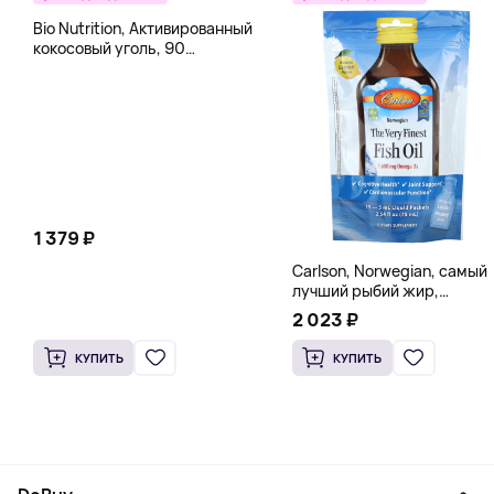
Bio Nutrition, Активированный
кокосовый уголь, 90
вегетарианских капсул (260
мг в каждой капсуле)
1 379 ₽
Carlson, Norwegian, самый
лучший рыбий жир,
натуральный лимон, 15
2 023 ₽
пакетиков (5 мл) каждый
КУПИТЬ
КУПИТЬ