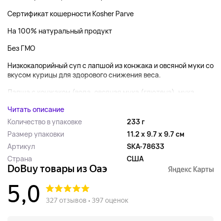
Сертификат кошерности Kosher Parve
На 100% натуральный продукт
Без ГМО
Низкокалорийный суп с лапшой из конжака и овсяной муки со
вкусом курицы для здорового снижения веса.
Лапша с конжаком (вода, овсяная мука (глютена), мука ...
Читать описание
Количество в упаковке
233 г
Размер упаковки
11.2 x 9.7 x 9.7 см
Артикул
SKA-78633
Страна
США