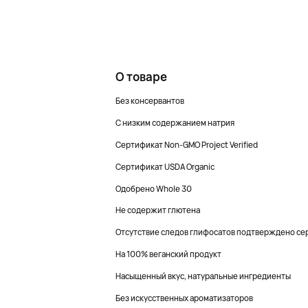
О товаре
Без консервантов
С низким содержанием натрия
Сертификат Non-GMO Project Verified
Сертификат USDA Organic
Одобрено Whole 30
Не содержит глютена
Отсутствие следов глифосатов подтверждено сер
На 100% веганский продукт
Насыщенный вкус, натуральные ингредиенты
Без искусственных ароматизаторов