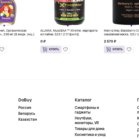
own, Органическая
ALLMAX, MusclEAA ™ Xtreme, маргарита
Mary & May, Blackberry 
», 236 мл (8 жидк. унц.)
из лайма, 523 г (1,17 фунта)
смываемая маска, 125 г 
0 ₽
2 570 ₽
КУПИТЬ
КУПИТЬ
DoBuy
Каталог
Россия
Смартфоны и
гаджеты
Беларусь
Ноутбуки,
К
Казахстан
мониторы, VR
Товары для дома
Косметика и уход