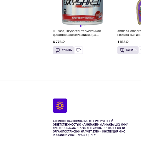
EHPlabs, Oxyshred, термогенное
Annie's Homegr
средство для сжигания жира,
повязка «Богиня
малиновое освежение, 318 г (11,2
6 776 ₽
1 158 ₽
унции)
КУПИТЬ
КУПИТЬ
АКЦИОНЕРНАЯ КОМПАНИЯ С ОГРАНИЧЕННОЙ
ОТВЕТСТВЕННОСТЬЮ «ЛАНИАКЕЯ» (LANIAKEA LLC)
ИНН/
КИО 9909637467/63746 КПП 231087001
НАЛОГОВЫЙ
ОРГАН ПОСТАНОВКИ НА УЧЁТ 2310 — ИНСПЕКЦИЯ ФНС
РОССИИ № 2 ПО Г. КРАСНОДАРУ