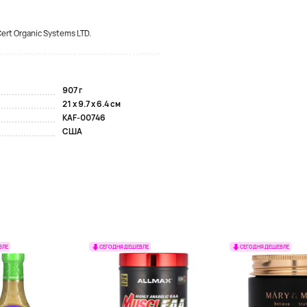
rt Organic Systems LTD.
нном огне с низким содержанием натрия...
907 г
21 x 9.7 x 6.4 см
KAF-00746
США
ВЛЕ
СЕГОДНЯ ДЕШЕВЛЕ
СЕГОДНЯ ДЕШЕВЛЕ