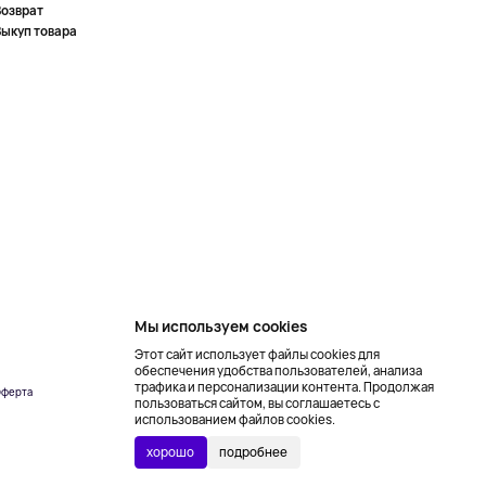
Возврат
Выкуп товара
Мы используем cookies
Этот сайт использует файлы cookies для
обеспечения удобства пользователей, анализа
трафика и персонализации контента. Продолжая
ферта
Создание сайта –
пользоваться сайтом, вы соглашаетесь с
NetLab
использованием файлов cookies.
хорошо
подробнее