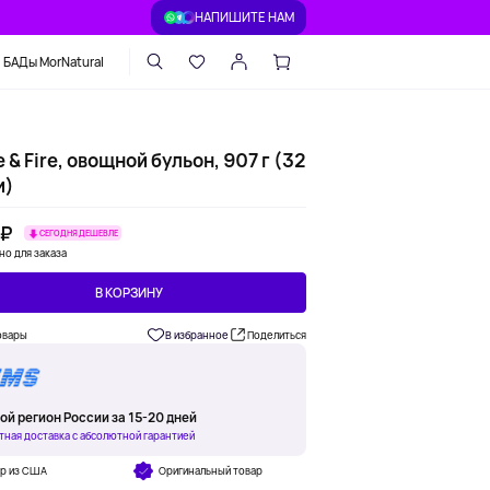
НАПИШИТЕ НАМ
БАДы MorNatural
e & Fire, овощной бульон, 907 г (32
и)
 ₽
СЕГОДНЯ ДЕШЕВЛЕ
но для заказа
В КОРЗИНУ
овары
В избранное
Поделиться
ой регион России за 15-20 дней
тная доставка с абсолютной гарантией
ар из США
Оригинальный товар