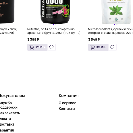
Complex Glow,
NutraBio, BCAA 5000, конфеты из
Micro Ingredients, Органически
(4,4 унции)
драконьего фрукта, 465 г (1,03 фунта)
экстракт стевии, порошок, 227 г
унций)
3 399 ₽
3 549 ₽
КУПИТЬ
КУПИТЬ
Покупателям
Компания
Служба
О сервисе
поддержки
Контакты
ак заказать
Оплата
Доставка
Гарантия