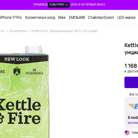
ПРОМОКОД
DOBUYFIRST
-2000 ₽ НА ПЕРВЫЙ ЗАКАЗ
iPhone 17 Pro
Косметика и уход
Nike
EMO&AIBI
Стайлер Dyson
LED-маски
кты
Суп и бульон
Kettle & Fire, овощной бульон, 907 г (32 унции)
Kettl
унци
1 168
Доступ
Все т
В люб
Беспла
Тов