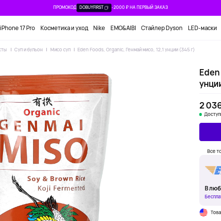
ПРОМОКОД
DOBUYFIRST
-2000 ₽ НА ПЕРВЫЙ ЗАКАЗ
iPhone 17 Pro
Косметика и уход
Nike
EMO&AIBI
Стайлер Dyson
LED-маски
кты
Суп и бульон
Мисо суп
Eden Foods, Organic, Генмай мисо, 12,1 унции (345 г)
Eden 
унции
2 036
Доступ
Все т
В люб
Беспла
Тов