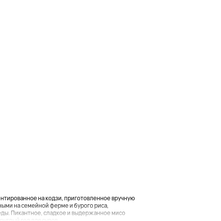
ентированное на кодзи, приготовленное вручную
ыми на семейной ферме и бурого риса,
ы. Пикантное, сладкое и выдержанное мисо
глый год для супов, ...