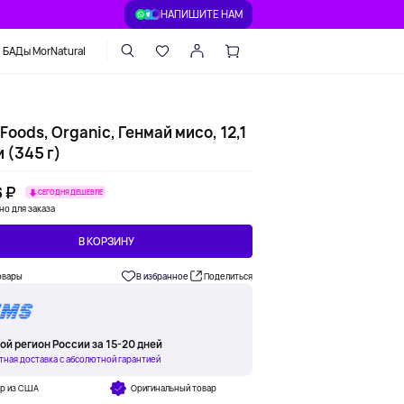
НАПИШИТЕ НАМ
БАДы MorNatural
Foods, Organic, Генмай мисо, 12,1
 (345 г)
 ₽
СЕГОДНЯ ДЕШЕВЛЕ
но для заказа
В КОРЗИНУ
овары
В избранное
Поделиться
ой регион России за 15-20 дней
тная доставка с абсолютной гарантией
ар из США
Оригинальный товар