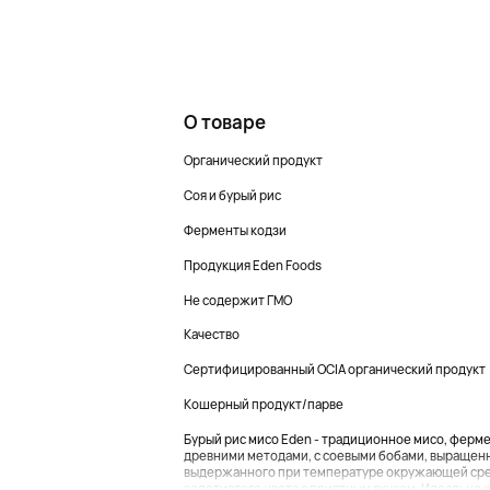
О товаре
Органический продукт
Соя и бурый рис
Ферменты кодзи
Продукция Eden Foods
Не содержит ГМО
Качество
Сертифицированный OCIA органический продукт
Кошерный продукт/парве
Бурый рис мисо Eden - традиционное мисо, ферм
древними методами, с соевыми бобами, выращенн
выдержанного при температуре окружающей сред
золотистого цвета с приятным вкусом. Идеально кру