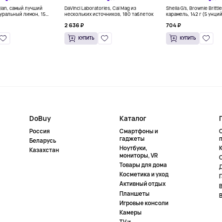
gian, самый лучший
DaVinci Laboratories, Cal Mag из
Sheila G's, Brownie Britt
уральный лимон, 15
нескольких источников, 180 таблеток
карамель, 142 г (5 унци
л) каждый
2 636 ₽
704 ₽
КУПИТЬ
КУПИТЬ
DoBuy
Каталог
Россия
Смартфоны и
гаджеты
Беларусь
Ноутбуки,
К
Казахстан
мониторы, VR
Товары для дома
Косметика и уход
Активный отдых
Планшеты
Игровые консоли
Камеры
TV и