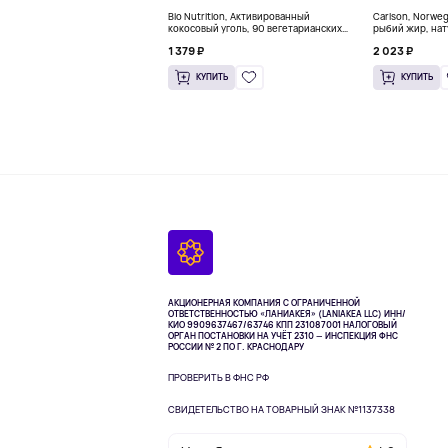
Bio Nutrition, Активированный
Carlson, Norwe
кокосовый уголь, 90 вегетарианских
рыбий жир, нат
капсул (260 мг в каждой капсуле)
пакетиков (5 м
1 379 ₽
2 023 ₽
КУПИТЬ
КУПИТЬ
АКЦИОНЕРНАЯ КОМПАНИЯ С ОГРАНИЧЕННОЙ
ОТВЕТСТВЕННОСТЬЮ «ЛАНИАКЕЯ» (LANIAKEA LLC)
ИНН/
КИО 9909637467/63746 КПП 231087001
НАЛОГОВЫЙ
ОРГАН ПОСТАНОВКИ НА УЧЁТ 2310 — ИНСПЕКЦИЯ ФНС
РОССИИ № 2 ПО Г. КРАСНОДАРУ
ПРОВЕРИТЬ В ФНС РФ
СВИДЕТЕЛЬСТВО НА ТОВАРНЫЙ ЗНАК №1137338