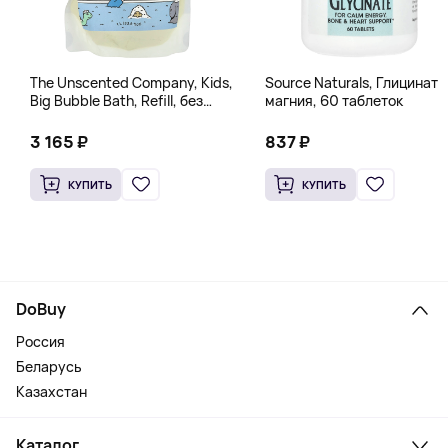
The Unscented Company, Kids,
Source Naturals, Глицинат
Big Bubble Bath, Refill, без
магния, 60 таблеток
отдушек, 1 л (33,8 жидк.
Унции)
3 165 ₽
837 ₽
КУПИТЬ
КУПИТЬ
DoBuy
Россия
Беларусь
Казахстан
Каталог