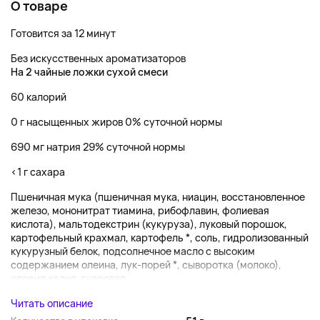
О товаре
Готовится за 12 минут
Без искусственных ароматизаторов
На 2 чайные ложки сухой смеси
60 калорий
0 г насыщенных жиров 0% суточной нормы
690 мг натрия 29% суточной нормы
<1 г сахара
Пшеничная мука (пшеничная мука, ниацин, восстановленное
железо, мононитрат тиамина, рибофлавин, фолиевая
кислота), мальтодекстрин (кукуруза), луковый порошок,
картофельный крахмал, картофель *, соль, гидролизованный
кукурузный белок, подсолнечное масло с высоким
содержанием олеина, лук-порей *, сыворотка (молоко),
хлорид калия, гуаровая
Читать описание