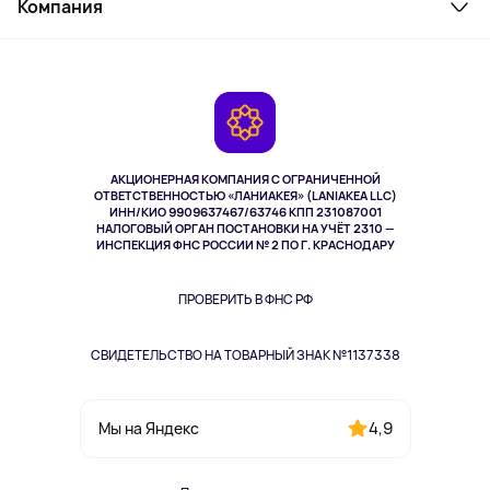
Компания
Как заказать
Активный отдых
Оплата
О сервисе
Планшеты
Доставка
Контакты
Игровые консоли
Гарантия
Камеры
Возврат
TV и мультимедиа
Выкуп товара
Музыка и звук
АКЦИОНЕРНАЯ КОМПАНИЯ С ОГРАНИЧЕННОЙ
Спорт
ОТВЕТСТВЕННОСТЬЮ «ЛАНИАКЕЯ» (LANIAKEA LLC)
ИНН/КИО 9909637467/63746 КПП 231087001
Здоровье
НАЛОГОВЫЙ ОРГАН ПОСТАНОВКИ НА УЧЁТ 2310 —
Здоровье питомцев
ИНСПЕКЦИЯ ФНС РОССИИ № 2 ПО Г. КРАСНОДАРУ
Книги
Одежда и аксессуары
ПРОВЕРИТЬ В ФНС РФ
СВИДЕТЕЛЬСТВО НА ТОВАРНЫЙ ЗНАК №1137338
4,9
Мы на Яндекс