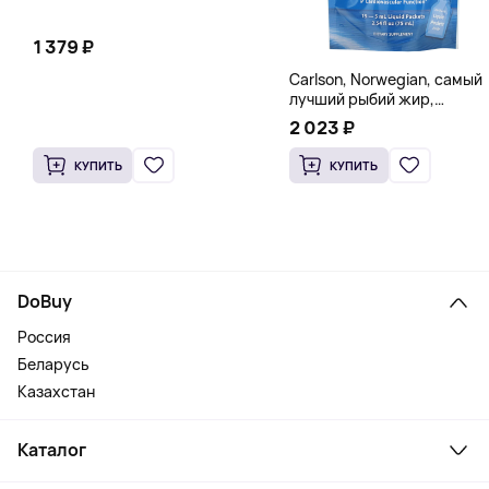
1 379 ₽
Carlson, Norwegian, самый
лучший рыбий жир,
натуральный лимон, 15
2 023 ₽
пакетиков (5 мл) каждый
КУПИТЬ
КУПИТЬ
DoBuy
Россия
Беларусь
Казахстан
Каталог
Смартфоны и гаджеты