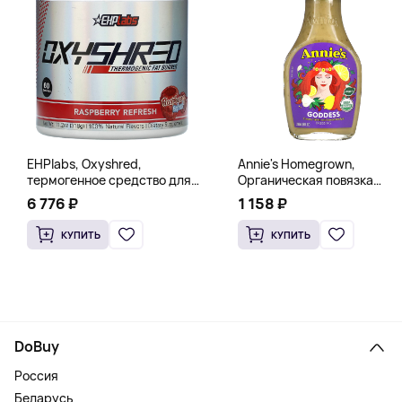
EHPlabs, Oxyshred,
Annie's Homegrown,
термогенное средство для
Органическая повязка
сжигания жира, малиновое
«Богиня», 236 мл (8 жидк.
6 776 ₽
1 158 ₽
освежение, 318 г (11,2 унции)
унц.)
КУПИТЬ
КУПИТЬ
DoBuy
Россия
Беларусь