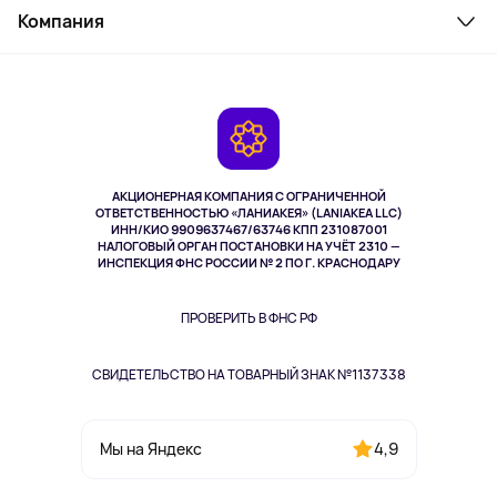
Косметика и уход
Компания
Как заказать
Активный отдых
Оплата
О сервисе
Планшеты
Доставка
Контакты
Игровые консоли
Гарантия
Камеры
Возврат
TV и мультимедиа
Выкуп товара
Музыка и звук
АКЦИОНЕРНАЯ КОМПАНИЯ С ОГРАНИЧЕННОЙ
Спорт
ОТВЕТСТВЕННОСТЬЮ «ЛАНИАКЕЯ» (LANIAKEA LLC)
ИНН/КИО 9909637467/63746 КПП 231087001
Здоровье
НАЛОГОВЫЙ ОРГАН ПОСТАНОВКИ НА УЧЁТ 2310 —
Здоровье питомцев
ИНСПЕКЦИЯ ФНС РОССИИ № 2 ПО Г. КРАСНОДАРУ
Книги
Одежда и аксессуары
ПРОВЕРИТЬ В ФНС РФ
СВИДЕТЕЛЬСТВО НА ТОВАРНЫЙ ЗНАК №1137338
4,9
Мы на Яндекс