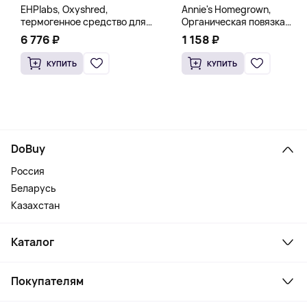
EHPlabs, Oxyshred,
Annie's Homegrown,
термогенное средство для
Органическая повязка
сжигания жира, малиновое
«Богиня», 236 мл (8 жидк.
6 776 ₽
1 158 ₽
освежение, 318 г (11,2 унции)
унц.)
КУПИТЬ
КУПИТЬ
DoBuy
Россия
Беларусь
Казахстан
Каталог
Смартфоны и гаджеты
Покупателям
Ноутбуки, мониторы, VR
Товары для дома
Служба поддержки