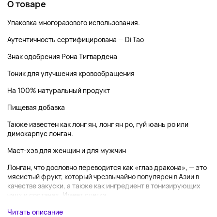
О товаре
Упаковка многоразового использования.
Аутентичность сертифицирована — Di Tao
Знак одобрения Рона Тигвардена
Тоник для улучшения кровообращения
На 100% натуральный продукт
Пищевая добавка
Также известен как лонг ян, лонг ян ро, гуй юань ро или
димокарпус лонган.
Маст-хэв для женщин и для мужчин
Лонган, что дословно переводится как «глаз дракона», — это
мясистый фрукт, который чрезвычайно популярен в Азии в
качестве закуски, а также как ингредиент в тонизирующих
чаях и составах. Имеет слегка ...
Читать описание